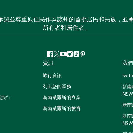
 NSW）承認並尊重原住民作為該州的首批居民和民族
所有者和居住者。
Facebook
嘰
Youtube
Instagram
抖
Pinterest
資訊
我們
嘰
音
喳
旅行資訊
Sydn
喳
列出您的業務
新南威
NS
路旅行
新南威爾斯的商業
新南
新南威爾斯的教育
新南威
NS