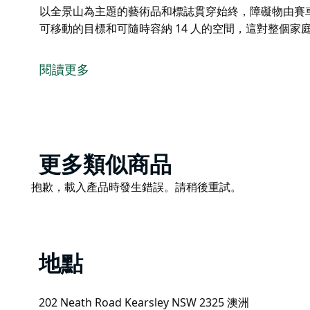
以全景山為主題的藝術品和標誌貫穿始終，障礙物由賽
可移動的目標和可隨時容納 14 人的空間，這對整個家
歡迎來到卡丁車去獵人谷。 Hunter 地區最大、最
850 米。
閱讀更多
在 Go Karts Go Hunter Valley，他們擁
卡丁車。
他們的 Go Karts 是來自歐洲的最新規格 RIMO Go 卡丁
人座。這使他們能夠滿足從 5 歲到 99 歲的人的需求。
Product
更多類似商品
他們新的 18 洞推桿高爾夫球場現已開放。
List
Product
抱歉，載入產品時發生錯誤。請稍後重試。
該球場是巴瑟斯特著名的全景山賽車賽道的比例模型。高爾夫
List
的藝術品和標誌貫穿始終，障礙物由賽車零件製成。
他們全新的射箭場現在也開放了。可移動的目標和可隨時
有趣。
地點
202 Neath Road Kearsley NSW 2325 澳洲