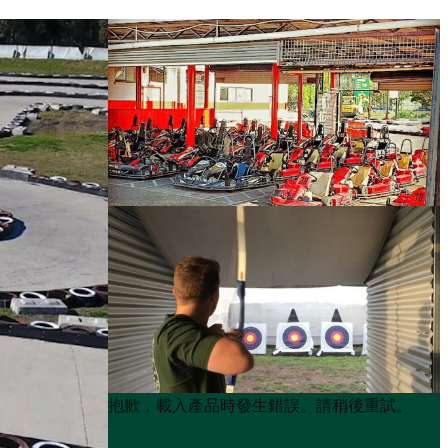
Product
Product
抱歉，載入產品時發生錯誤。請稍後重試。
List
List