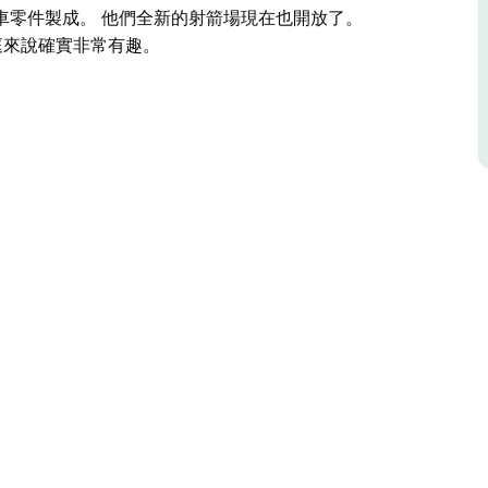
車零件製成。 他們全新的射箭場現在也開放了。
庭來說確實非常有趣。
快和最令人興奮的四衝程卡丁車出租賽道，賽道長達
有整個獵人谷地區最大的四衝程戶外卡丁車賽道和最快的四衝程
車，他們也有專門設計的 Junior Go Karts 以及雙
球場寬 40 米，深 80 米，以全景山為主題
容納 14 人的空間，這對整個家庭來說確實非常