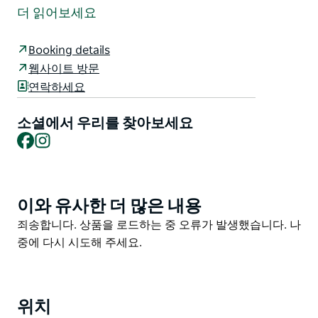
초콜릿 컴퍼니와 함께 머럼바테만 와인 산지의 중심부에
더 읽어보세요
자리하고 있습니다.
이곳 시골 스튜디오에서는 수제 초콜릿을 생산하여 호주
Booking details
전역의 다양한 매장에 공급하고 있습니다.
웹사이트 방문
연락하세요
방문객들은 인기 있는 초콜릿 워크숍에 참여하여 직접 초
콜릿을 만들어보거나 그림 같은 시골 풍경 속에 자리한 초
소셜에서 우리를 찾아보세요
콜릿 및 선물 매장을 둘러볼 수 있습니다.
Facebook
Instagram
이와 유사한 더 많은 내용
Product
List
Product
죄송합니다. 상품을 로드하는 중 오류가 발생했습니다. 나
List
중에 다시 시도해 주세요.
위치