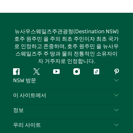
뉴사우스웨일즈주관광청(Destination NSW)
호주 원주민 을 주의 최초 주민이자 최초 국가
로 인정하고 존중하며, 호주 원주민 을 뉴사우
스웨일즈주 주 땅과 물의 전통적인 소유자이
자 거주자로 인정합니다.
페
지
유
인
틱
핀
NSW 방문
이
저
튜
스
톡
터
스
귀
브
타
레
문의하기
이 사이트에서
북
다
그
스
부인 성명
램
트
목적지
정보
은둔
할 일
여행 정보
우리 사이트
쿠키 고지
뉴사우스웨일즈주 로드 트립