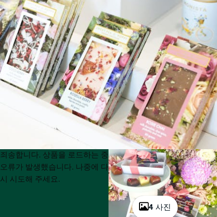
Product
Product
죄송합니다. 상품을 로드하는 중
List
List
오류가 발생했습니다. 나중에 다
시 시도해 주세요.
4 사진