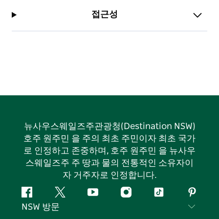
접근성
뉴사우스웨일즈주관광청(Destination NSW)
호주 원주민 을 주의 최초 주민이자 최초 국가
로 인정하고 존중하며, 호주 원주민 을 뉴사우
스웨일즈주 주 땅과 물의 전통적인 소유자이
자 거주자로 인정합니다.
페
지
유
인
틱
핀
NSW 방문
이
저
튜
스
톡
터