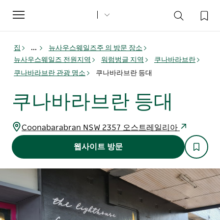
Toggle
navigation
집
...
뉴사우스웨일즈주 의 방문 장소
뉴사우스웨일즈 전원지역
워럼벙글 지역
쿠나바라브란
쿠나바라브란 관광 명소
쿠나바라브란 등대
쿠나바라브란 등대
Coonabarabran NSW 2357 오스트레일리아
웹사이트 방문