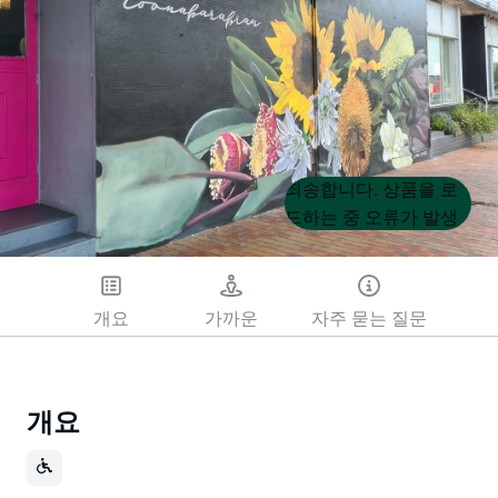
Product
Product
죄송합니다. 상품을 로
List
List
드하는 중 오류가 발생
했습니다. 나중에 다시
시도해 주세요.
개요
가까운
자주 묻는 질문
개요