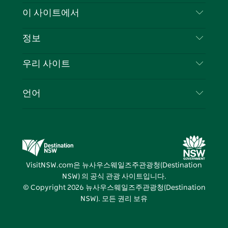
스
귀
브
타
레
문의하기
이 사이트에서
북
다
그
스
부인 성명
램
트
목적지
정보
은둔
할 일
여행 정보
우리 사이트
쿠키 고지
뉴사우스웨일즈주 로드 트립
귀하의 사업을 등록하세요
이용 약관
Sydney.com
이벤트
언어
뉴사우스웨일즈주 의 사업
뉴사우스웨일즈주관광청(Destination NSW) 기업
숙소
뉴사우스웨일즈주 의 교육
비즈니스 이벤트 뉴사우스웨일즈주
거래
뉴사우스웨일즈주관광청(Destination NSW) 미디
어 센터
VisitNSW.com은 뉴사우스웨일즈주관광청(Destination
비비드 시드니(Vivid Sydney)
NSW) 의 공식 관광 사이트입니다.
© Copyright
2026
뉴사우스웨일즈주관광청(Destination
NSW). 모든 권리 보유