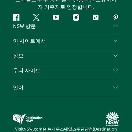
자 거주자로 인정합니다.
페
지
유
인
틱
핀
NSW 방문
이
저
튜
스
톡
터
스
귀
브
타
레
문의하기
이 사이트에서
북
다
그
스
부인 성명
램
트
목적지
정보
은둔
할 일
여행 정보
우리 사이트
쿠키 고지
뉴사우스웨일즈주 로드 트립
귀하의 사업을 등록하세요
이용 약관
Sydney.com
이벤트
언어
뉴사우스웨일즈주 의 사업
뉴사우스웨일즈주관광청(Destination NSW) 기업
숙소
뉴사우스웨일즈주 의 교육
비즈니스 이벤트 뉴사우스웨일즈주
거래
뉴사우스웨일즈주관광청(Destination NSW) 미디
어 센터
VisitNSW.com은 뉴사우스웨일즈주관광청(Destination