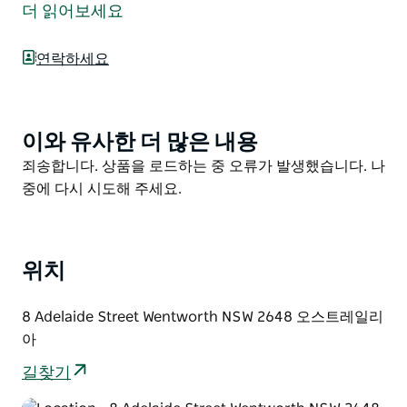
웬트워스 유산에 깊이 뿌리내린 아름다운 건물에 자리 잡
더 읽어보세요
고 있으며 아름다운 포도나무로 둘러싸여 있습니다.
젬 내비게이션(Gem Navigation Co.)은 웬트워스 최초의
연락하세요
영화관인 리릭(The Lyric)과 함께 이곳에서 운영된 최초
의 사업체 중 하나였습니다.
빈티지한 분위기와 아늑한 분위기를 자랑하는 이 레스토
이와 유사한 더 많은 내용
Product
랑은 훌륭한 커피와 음식 음악 이벤트 및 케이터링을 제공
List
Product
죄송합니다. 상품을 로드하는 중 오류가 발생했습니다. 나
합니다. 낯선 사람처럼 왔다가 친구처럼 떠나세요.
List
중에 다시 시도해 주세요.
위치
8 Adelaide Street Wentworth NSW 2648 오스트레일리
아
길찾기