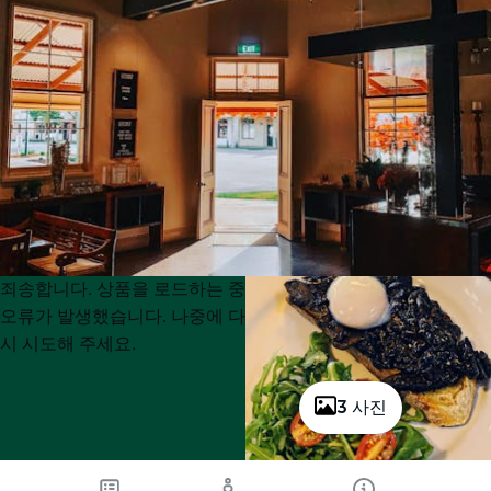
Product
Product
죄송합니다. 상품을 로드하는 중
List
List
오류가 발생했습니다. 나중에 다
시 시도해 주세요.
3 사진