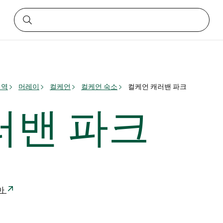
지역
머레이
컬케언
컬케언 숙소
컬케언 캐러밴 파크
러밴 파크
리아