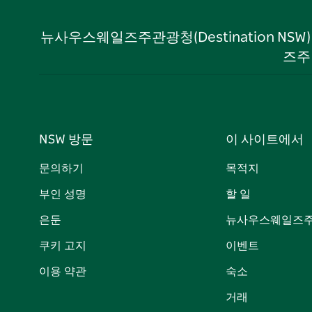
뉴사우스웨일즈주관광청(Destination NS
즈주
NSW 방문
이 사이트에서
문의하기
목적지
부인 성명
할 일
은둔
뉴사우스웨일즈주
쿠키 고지
이벤트
이용 약관
숙소
거래