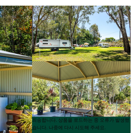
Product
Product
죄송합니다. 상품을 로드하는 중 오류가 발생했
List
List
습니다. 나중에 다시 시도해 주세요.