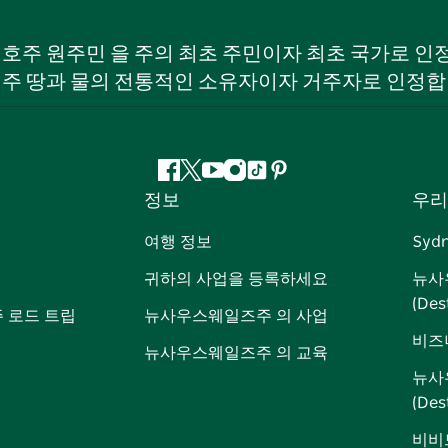
W) 호주 원주민 을 주의 최초 주민이자 최초 국가로
 주 땅과 물의 전통적인 소유자이자 거주자로 인정합
페
지
유
인
틱
핀
정보
우리
이
저
튜
스
톡
터
스
귀
브
타
레
여행 정보
Syd
북
다
그
스
귀하의 사업을 등록하세요
뉴사
램
트
(Des
 로드 트립
뉴사우스웨일즈주 의 사업
비즈
뉴사우스웨일즈주 의 교육
뉴사
(De
비비드