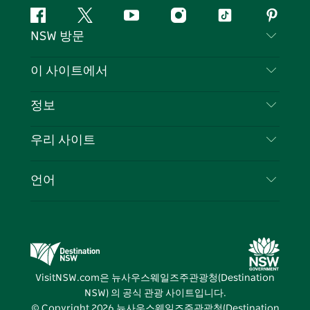
페
지
유
인
틱
핀
NSW 방문
이
저
튜
스
톡
터
스
귀
브
타
레
문의하기
이 사이트에서
북
다
그
스
부인 성명
램
트
목적지
정보
은둔
할 일
여행 정보
우리 사이트
쿠키 고지
뉴사우스웨일즈주 로드 트립
귀하의 사업을 등록하세요
이용 약관
Sydney.com
이벤트
언어
뉴사우스웨일즈주 의 사업
뉴사우스웨일즈주관광청(Destination NSW) 기업
숙소
뉴사우스웨일즈주 의 교육
비즈니스 이벤트 뉴사우스웨일즈주
거래
뉴사우스웨일즈주관광청(Destination NSW) 미디
어 센터
VisitNSW.com은 뉴사우스웨일즈주관광청(Destination
비비드 시드니(Vivid Sydney)
NSW) 의 공식 관광 사이트입니다.
© Copyright
2026
뉴사우스웨일즈주관광청(Destination