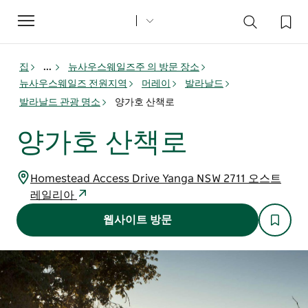
Toggle
navigation
집
...
뉴사우스웨일즈주 의 방문 장소
뉴사우스웨일즈 전원지역
머레이
발라날드
발라날드 관광 명소
양가호 산책로
양가호 산책로
Homestead Access Drive Yanga NSW 2711 오스트
레일리아
웹사이트 방문