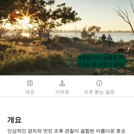
Product
Product
죄송합니다. 상품을 로
List
List
드하는 중 오류가 발생
했습니다. 나중에 다시
시도해 주세요.
개요
가까운
자주 묻는 질문
개요
인상적인 경치와 멋진 조류 관찰이 결합된 아름다운 호숫