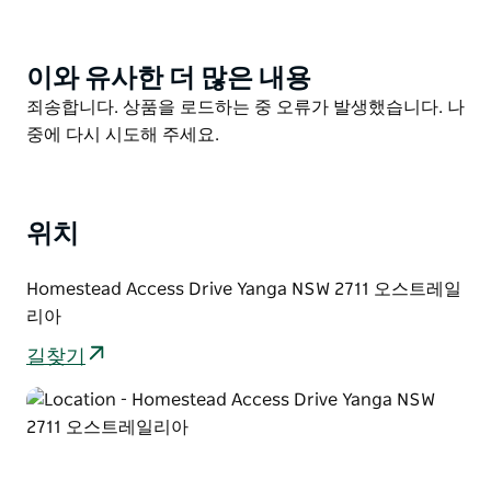
근처에서 가족 학교 그룹 및 자연 애호가를 위한 습지의
고요한 아름다움에 대한 이상적인 소개입니다.
이와 유사한 더 많은 내용
Product
가파르고 거친 트랙은 Yanga Lake 전망대에서 장엄한 리
List
Product
죄송합니다. 상품을 로드하는 중 오류가 발생했습니다. 나
버 레드 검과 리버 쿠바스를 거쳐 거대한 호수의 바로 기
List
중에 다시 시도해 주세요.
슭까지 내려갑니다. 자연의 아름다움과 고요함 속에 몸을
담그며 여유롭게 피크닉을 즐겨보세요.
봄과 가을은 조류 활동이 절정에 달하므로 방문하기 좋은
위치
시기입니다. 그러나 펠리컨 가마우지 흰배 바다독수리 등
일년 내내 조류가 서식하고 있습니다. 보다 몰입감 있는
조류 관찰 경험을 위해 Yanga Lake Red Gum 새 가죽에
Homestead Access Drive Yanga NSW 2711 오스트레일
들러보세요.
리아
길찾기