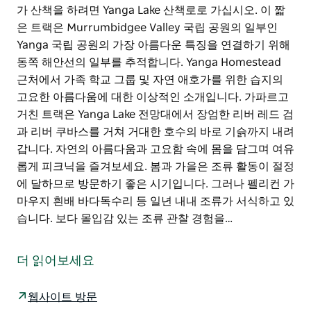
가 산책을 하려면 Yanga Lake 산책로로 가십시오. 이 짧
은 트랙은 Murrumbidgee Valley 국립 공원의 일부인
Yanga 국립 공원의 가장 아름다운 특징을 연결하기 위해
동쪽 해안선의 일부를 추적합니다. Yanga Homestead
근처에서 가족 학교 그룹 및 자연 애호가를 위한 습지의
고요한 아름다움에 대한 이상적인 소개입니다. 가파르고
거친 트랙은 Yanga Lake 전망대에서 장엄한 리버 레드 검
과 리버 쿠바스를 거쳐 거대한 호수의 바로 기슭까지 내려
갑니다. 자연의 아름다움과 고요함 속에 몸을 담그며 여유
롭게 피크닉을 즐겨보세요. 봄과 가을은 조류 활동이 절정
에 달하므로 방문하기 좋은 시기입니다. 그러나 펠리컨 가
마우지 흰배 바다독수리 등 일년 내내 조류가 서식하고 있
습니다. 보다 몰입감 있는 조류 관찰 경험을…
인상적인 경치와 멋진 조류 관찰이 결합된 아름다운 호숫
가 산책을 하려면 Yanga Lake 산책로로 가십시오. 이 짧
더 읽어보세요
은 트랙은 Murrumbidgee Valley 국립 공원의 일부인
Yanga 국립 공원의 가장 아름다운 특징을 연결하기 위해
웹사이트 방문
동쪽 해안선의 일부를 추적합니다. Yanga Homestead