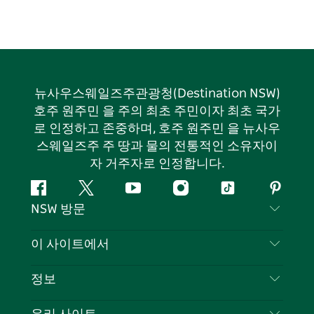
뉴사우스웨일즈주관광청(Destination NSW)
호주 원주민 을 주의 최초 주민이자 최초 국가
로 인정하고 존중하며, 호주 원주민 을 뉴사우
스웨일즈주 주 땅과 물의 전통적인 소유자이
자 거주자로 인정합니다.
페
지
유
인
틱
핀
NSW 방문
이
저
튜
스
톡
터
스
귀
브
타
레
문의하기
이 사이트에서
북
다
그
스
부인 성명
램
트
목적지
정보
은둔
할 일
여행 정보