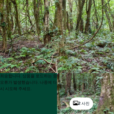
Product
Product
죄송합니다. 상품을 로드하는 중
List
List
오류가 발생했습니다. 나중에 다
시 시도해 주세요.
2 사진