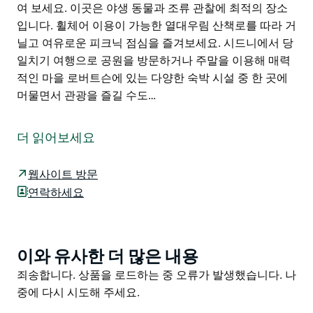
여 보세요. 이곳은 야생 동물과 조류 관찰에 최적의 장소
입니다. 휠체어 이용이 가능한 열대우림 산책로를 따라 거
닐고 여유로운 피크닉 점심을 즐겨보세요. 시드니에서 당
일치기 여행으로 공원을 방문하거나 주말을 이용해 매력
적인 마을 로버트슨에 있는 다양한 숙박 시설 중 한 곳에
머물면서 관광을 즐길 수도…
모스 베일과 울릉공에서 차로 조금만 가면 일라와라 절벽
가장자리에 위치한 로버트슨 자연 보호구역은 온 가족이
더 읽어보세요
즐길 수 있는 자연의 경이로움으로 가득한 작은 보호구역
입니다.
웹사이트 방문
차에서 몇 걸음만 나가면 한때 주변 지역 전체를 뒤덮었던
연락하세요
울창한 야라와 관목 열대우림의 희귀한 잔재에 둘러싸이
게 됩니다.
그늘진 나무 그늘 아래를 거닐고 이끼 덮인 뿌리와 얼룩덜
이와 유사한 더 많은 내용
Product
룩한 나무줄기를 넘어가 보세요. 동부 채찍새의 채찍질하
List
Product
죄송합니다. 상품을 로드하는 중 오류가 발생했습니다. 나
는 듯한 울음소리나 짧은부리 가시두더지가 열대우림 바
List
중에 다시 시도해 주세요.
닥을 재빨리 기어가는 소리에 귀 기울여 보세요. 이곳은