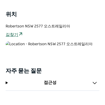
야생 동물과 조류 관찰에 최적의 장소입니다.
휠체어 이용이 가능한 열대우림 산책로를 따라 거닐고 여
위치
유로운 피크닉 점심을 즐겨보세요.
시드니에서 당일치기 여행으로 공원을 방문하거나 주말
Robertson NSW 2577 오스트레일리아
을 이용해 매력적인 마을 로버트슨에 있는 다양한 숙박 시
길찾기
설 중 한 곳에 머물면서 관광을 즐길 수도 있습니다.
자주 묻는 질문
접근성