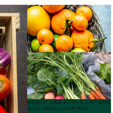
Product
Product
죄송합니다. 상품을 로드하는 중 오류가 발생했
List
List
습니다. 나중에 다시 시도해 주세요.