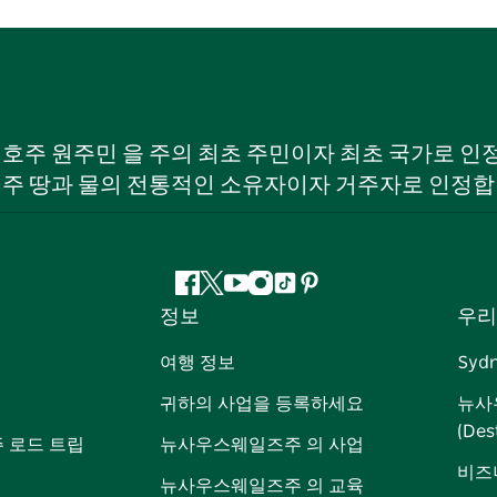
W) 호주 원주민 을 주의 최초 주민이자 최초 국가로
 주 땅과 물의 전통적인 소유자이자 거주자로 인정합
페
지
유
인
틱
핀
정보
우리
이
저
튜
스
톡
터
스
귀
브
타
레
여행 정보
Syd
북
다
그
스
귀하의 사업을 등록하세요
뉴사
램
트
(Des
 로드 트립
뉴사우스웨일즈주 의 사업
비즈
뉴사우스웨일즈주 의 교육