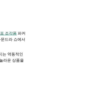
표 조각품
파커
타문드라 쇼에서
쳐지는 역동적인
는 놀라운 상품을