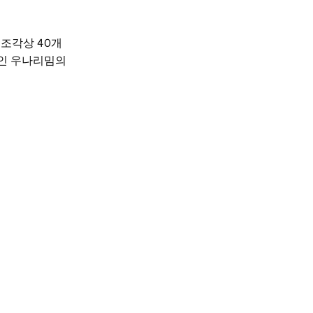
조각상 40개
수인 우나리밈의