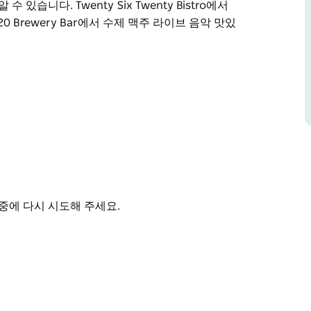
습니다. Twenty Six Twenty Bistro에서
 Brewery Bar에서 수제 맥주 라이브 음악 맛있
 클럽은 1966년부터 퀸비얀 지역 사회의 일원으
임 당구대 그리고 좋아하는 스포츠 경기를 시청할 수
춘 Roos Club은 왜 퀸비얀에서 가장 인기 있
현대적인 퓨전 요리를 즐기거나, 2620 Brewery Bar
하게 휴식을 취하세요.
중에 다시 시도해 주세요.