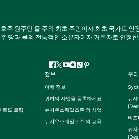
W) 호주 원주민 을 주의 최초 주민이자 최초 국가로
 주 땅과 물의 전통적인 소유자이자 거주자로 인정합
페
지
유
인
틱
핀
정보
우리
이
저
튜
스
톡
터
스
귀
브
타
레
여행 정보
Syd
북
다
그
스
귀하의 사업을 등록하세요
뉴사
램
트
(Des
 로드 트립
뉴사우스웨일즈주 의 사업
비즈
뉴사우스웨일즈주 의 교육
뉴사
(De