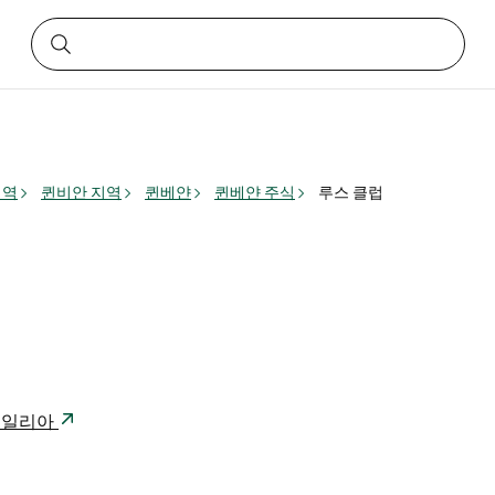
지역
퀸비안 지역
퀸베얀
퀸베얀 주식
루스 클럽
스트레일리아