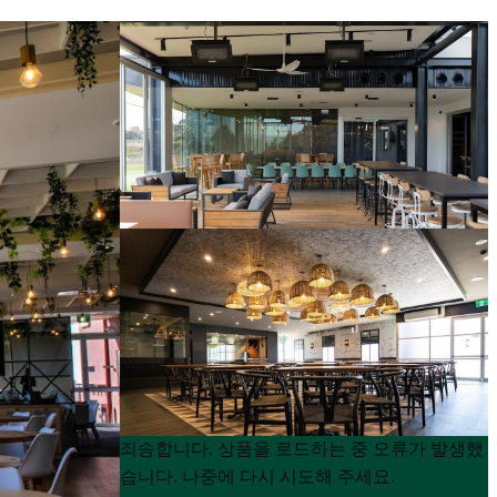
Product
Product
죄송합니다. 상품을 로드하는 중 오류가 발생했
List
List
습니다. 나중에 다시 시도해 주세요.