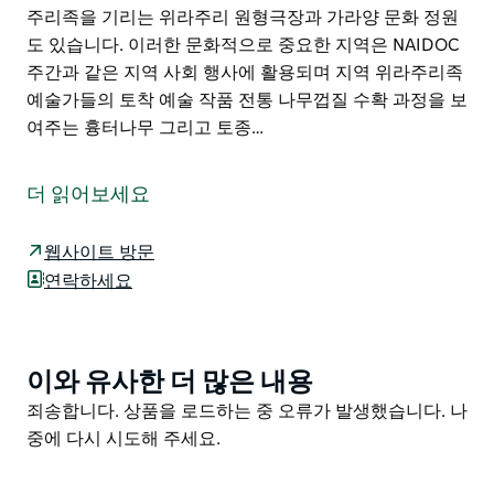
주리족을 기리는 위라주리 원형극장과 가라양 문화 정원
도 있습니다. 이러한 문화적으로 중요한 지역은 NAIDOC
주간과 같은 지역 사회 행사에 활용되며 지역 위라주리족
예술가들의 토착 예술 작품 전통 나무껍질 수확 과정을 보
여주는 흉터나무 그리고 토종…
파크스의 문화와 역사의 중심지인 부시맨스 힐을 탐험해
보세요. 자연의 아름다움 위라주리족의 유산 그리고 골드
더 읽어보세요
러시 역사가 어우러진 아름다운 곳입니다. 뉴웰 하이웨이
에서 켈리 보호구역 맞은편에 위치하거나 웬트워스 스트
웹사이트 방문
리트를 통해 접근할 수 있는 이 언덕은 탁 트인 전망과 역
연락하세요
사적인 광산 유적을 감상할 수 있는 정상까지 이어지는 산
책로를 갖추고 있습니다.
100여 년 전 부시맨스 힐은 파크스 최초의 금광 중 하나가
이와 유사한 더 많은 내용
Product
있던 곳이었습니다. 오늘날 이곳은 산책 학습 그리고 사색
List
Product
죄송합니다. 상품을 로드하는 중 오류가 발생했습니다. 나
을 위한 평화로운 공간을 제공합니다.
List
중에 다시 시도해 주세요.
이 구역에는 파크스 지역의 전통적 수호자인 위라주리족
을 기리는 위라주리 원형극장과 가라양 문화 정원도 있습