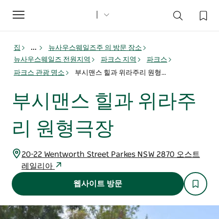
Toggle
navigation
집
...
뉴사우스웨일즈주 의 방문 장소
뉴사우스웨일즈 전원지역
파크스 지역
파크스
파크스 관광 명소
부시맨스 힐과 위라주리 원형극장
부시맨스 힐과 위라주
리 원형극장
20-22 Wentworth Street Parkes NSW 2870 오스트
레일리아
웹사이트 방문