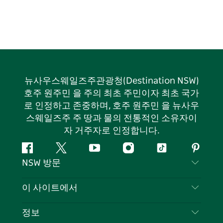
뉴사우스웨일즈주관광청(Destination NSW)
호주 원주민 을 주의 최초 주민이자 최초 국가
로 인정하고 존중하며, 호주 원주민 을 뉴사우
스웨일즈주 주 땅과 물의 전통적인 소유자이
자 거주자로 인정합니다.
페
지
유
인
틱
핀
NSW 방문
이
저
튜
스
톡
터
스
귀
브
타
레
문의하기
이 사이트에서
북
다
그
스
부인 성명
램
트
목적지
정보
은둔