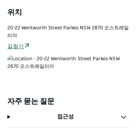
니다. 이러한 문화적으로 중요한 지역은 NAIDOC 주간과
위치
같은 지역 사회 행사에 활용되며 지역 위라주리족 예술가
들의 토착 예술 작품 전통 나무껍질 수확 과정을 보여주는
흉터나무 그리고 토종 식용 식물을 활용한 부시터커 정원
20-22 Wentworth Street Parkes NSW 2870 오스트레일
을 선보입니다.
리아
위라주리족은 뉴사우스웨일즈주에서 가장 큰 부족으로
길찾기
남쪽의 앨버리에서 북쪽의 쿠나바라브란까지 뻗어 있으
며 주 면적의 거의 5분의 1을 차지합니다. 위라주리족은 4
만 년 넘게 이 땅에 살면서 보살펴 왔으며 지역과 깊은 영
적 문화적 유대감을 맺고 있습니다.
지역 역사 원주민 문화 또는 아름다운 경치를 감상하며 산
책을 즐기고 싶다면 부시맨스 힐과 위라주리 원형극장을
자주 묻는 질문
추천합니다. 풍부하고 의미 있는 문화적 경험을 선사합니
다.
접근성