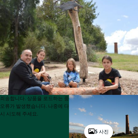
Product
Product
죄송합니다. 상품을 로드하는 중
List
List
오류가 발생했습니다. 나중에 다
시 시도해 주세요.
5 사진