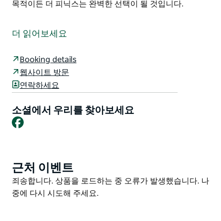
목적이든 더 피닉스는 완벽한 선택이 될 것입니다.
더 피닉스(The Phoenix)에서는 뜨거운 아르테지안 온천
수와 스파 시설 그리고 상쾌한 수영장을 갖춘 최고의 휴식
더 읽어보세요
을 경험하실 수 있습니다. 완벽하게 관리되는 시설은 마음
의 평화를 선사하며 모든 유형의 여행객에게 적합한 다양
Booking details
한 객실 옵션을 제공합니다.
웹사이트 방문
고급 이그제큐티브룸 편안한 저예산룸 넓은 독립형 아파
연락하세요
트 중에서 선택하실 수 있으며 가족 장기 투숙 출장 등 모
든 목적에 적합합니다. 활력을 되찾는 목욕 생산적인 업무
소셜에서 우리를 찾아보세요
방문 평화로운 휴식 등 어떤 목적이든 더 피닉스는 완벽한
Facebook
선택이 될 것입니다.
근처 이벤트
Product
List
Product
죄송합니다. 상품을 로드하는 중 오류가 발생했습니다. 나
List
중에 다시 시도해 주세요.