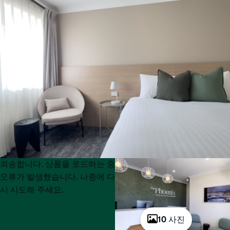
Product
Product
죄송합니다. 상품을 로드하는 중
List
List
오류가 발생했습니다. 나중에 다
시 시도해 주세요.
10 사진