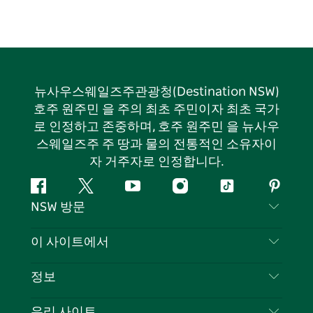
뉴사우스웨일즈주관광청(Destination NSW)
호주 원주민 을 주의 최초 주민이자 최초 국가
로 인정하고 존중하며, 호주 원주민 을 뉴사우
스웨일즈주 주 땅과 물의 전통적인 소유자이
자 거주자로 인정합니다.
페
지
유
인
틱
핀
NSW 방문
이
저
튜
스
톡
터
스
귀
브
타
레
문의하기
이 사이트에서
북
다
그
스
부인 성명
램
트
목적지
정보
은둔
할 일
여행 정보
우리 사이트