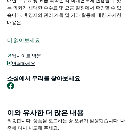
대한 수수료 및 요금 목록은 각 회계연도에 변경될 수 있
는 의회가 채택한 수수료 및 요금 일정에서 확인할 수 있
습니다. 휴양지의 관리 계획 및 기타 활동에 대한 자세한
내용은…
휴양지는 Bungonia Road 모퉁이에 위치해 있습니다. 이
단지는 멀와리 강(Mulwaree River)을 따라 45헥타르의
더 읽어보세요
부지를 차지하고 있습니다. 이는 의회가 단지를 관리하는
수탁자로서 크라운 리저브(Crown Reserve)입니다. 위원
웹사이트 방문
회는 각 주요 레크리에이션 사용자의 대표로 구성된 "관
연락하세요
리 위원회"의 지원을 받습니다.
레크리에이션 구역의 주요 사용자는 그레이하운드 경주
소셜에서 우리를 찾아보세요
Facebook
하네스 경주 및 훈련, AP 및 H 협회(쇼 협회) 농구,
Poultry Fanciers 로데오 마장술 골번 개 훈련 및 개집 클
럽으로 구성됩니다.
휴양지는 지역사회 사용을 위해 예약될 수 있습니다. 시설
이와 유사한 더 많은 내용
Product
사용에 대한 수수료 및 요금 목록은 각 회계연도에 변경될
List
Product
죄송합니다. 상품을 로드하는 중 오류가 발생했습니다. 나
수 있는 의회가 채택한 수수료 및 요금 일정에서 확인할
List
중에 다시 시도해 주세요.
수 있습니다.