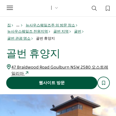
Toggle
navigation
집
...
뉴사우스웨일즈주 의 방문 장소
뉴사우스웨일즈 전원지역
골번 지역
굴번
굴번 관광 명소
골번 휴양지
골번 휴양지
47 Braidwood Road Goulburn NSW 2580 오스트레
일리아
웹사이트 방문