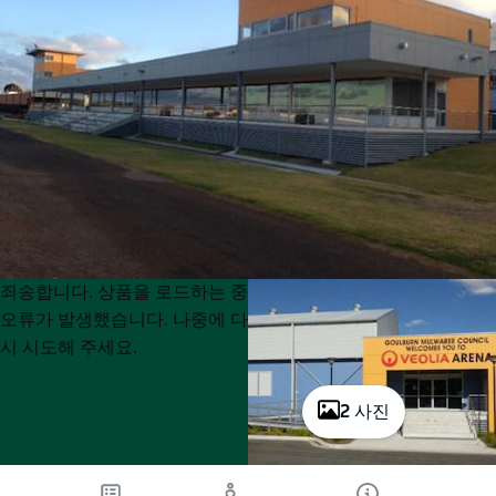
Product
Product
죄송합니다. 상품을 로드하는 중
List
List
오류가 발생했습니다. 나중에 다
시 시도해 주세요.
2 사진