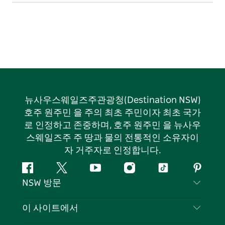
뉴사우스웨일즈주관광청(Destination NSW)
호주 원주민 을 주의 최초 주민이자 최초 국가
로 인정하고 존중하며, 호주 원주민 을 뉴사우
스웨일즈주 주 땅과 물의 전통적인 소유자이
자 거주자로 인정합니다.
페
지
유
인
틱
핀
NSW 방문
이
저
튜
스
톡
터
스
귀
브
타
레
문의하기
이 사이트에서
북
다
그
스
부인 성명
램
트