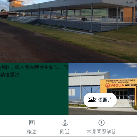
Product
Product
抱歉，載入產品時發生錯誤。請
List
List
稍後重試。
2 張照片
概述
附近
常見問題解答