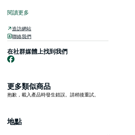
休閒區位於 Bungonia 路的拐角處。該建築群佔地 45 公
頃，位於 Mulwaree 河沿岸。這是一個皇家保護區，由
閱讀更多
理事會作為受託人管理該建築群。理事會由“管理委員會”
協助，該委員會由每個主要娛樂用戶的代表組成。
造訪網站
休閒區的主要用戶包括灰狗賽馬會、馬俱賽跑和訓練協
聯絡我們
會、AP 和H 協會（表演協會）、籃球協會、家禽愛好者
協會、牛仔競技協會、盛裝舞步協會、古爾本狗訓練協會
在社群媒體上找到我們
Facebook
和養犬俱樂部
休閒區可以預訂供社區使用。使用這些設施的費用和收費
清單可在理事會通過的費用和收費表中找到，該表可能會
在每個財政年度發生變化。
Product
更多類似商品
List
有關休閒區管理計劃和其他活動的更多信息，請訪問古爾
Product
抱歉，載入產品時發生錯誤。請稍後重試。
本 Mulwaree 委員會網站。
List
地點