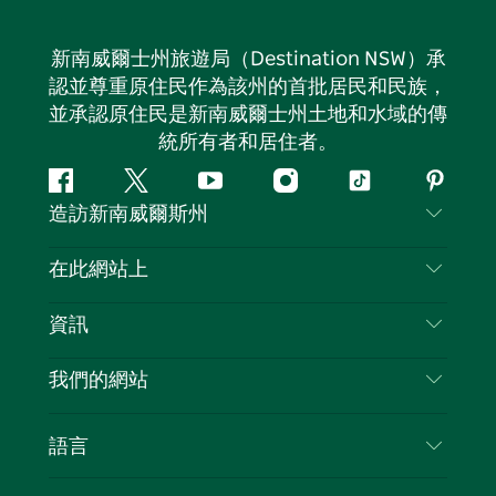
新南威爾士州旅遊局（Destination NSW）承
認並尊重原住民作為該州的首批居民和民族，
並承認原住民是新南威爾士州土地和水域的傳
統所有者和居住者。
Facebook
嘰
Youtube
Instagram
抖
Pintere
造訪新南威爾斯州
嘰
音
喳
聯絡我們
在此網站上
喳
免責聲明
目的地
資訊
隱私
要做的事情
旅行資訊
Cookie 通知
我們的網站
新南威爾斯州公路旅行
列出您的業務
使用條款
Sydney.com
活動
語言
新南威爾斯的商業
新南威爾士州旅遊局（Destination NSW）企業網
住宿
新南威爾斯的教育
站​