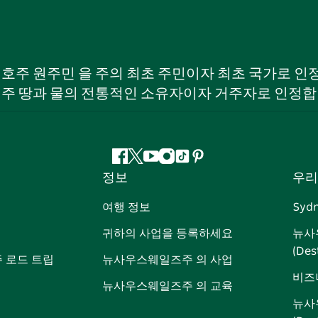
W) 호주 원주민 을 주의 최초 주민이자 최초 국가로
 주 땅과 물의 전통적인 소유자이자 거주자로 인정합
페
지
유
인
틱
핀
정보
우리
이
저
튜
스
톡
터
스
귀
브
타
레
여행 정보
Syd
북
다
그
스
귀하의 사업을 등록하세요
뉴사
램
트
(Des
 로드 트립
뉴사우스웨일즈주 의 사업
비즈
뉴사우스웨일즈주 의 교육
뉴사