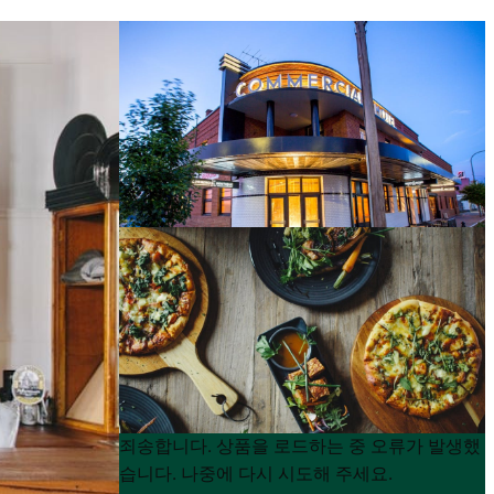
Product
Product
죄송합니다. 상품을 로드하는 중 오류가 발생했
List
List
습니다. 나중에 다시 시도해 주세요.