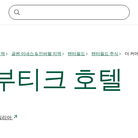
지역
글렌 이네스 & 인버렐 지역
텐터필드
텐터필드 주식
더 커
 부티크 호텔
트레일리아