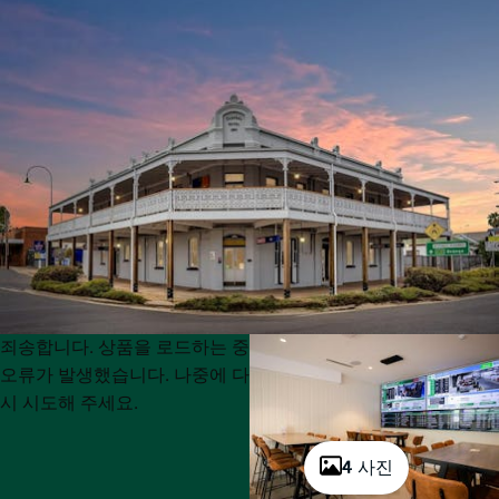
Product
Product
죄송합니다. 상품을 로드하는 중
List
List
오류가 발생했습니다. 나중에 다
시 시도해 주세요.
4 사진