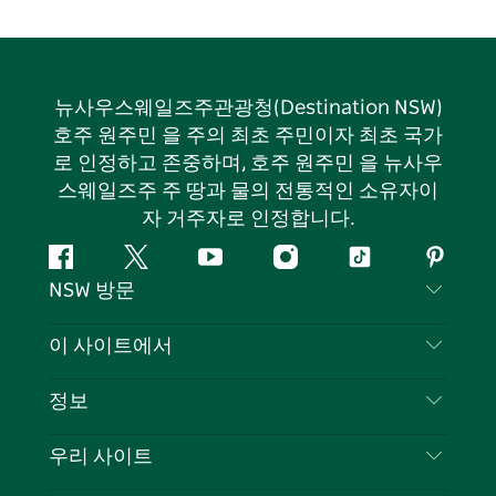
뉴사우스웨일즈주관광청(Destination NSW)
호주 원주민 을 주의 최초 주민이자 최초 국가
로 인정하고 존중하며, 호주 원주민 을 뉴사우
스웨일즈주 주 땅과 물의 전통적인 소유자이
자 거주자로 인정합니다.
페
지
유
인
틱
핀
NSW 방문
이
저
튜
스
톡
터
스
귀
브
타
레
문의하기
이 사이트에서
북
다
그
스
부인 성명
램
트
목적지
정보
은둔
할 일
여행 정보
우리 사이트
쿠키 고지
뉴사우스웨일즈주 로드 트립
귀하의 사업을 등록하세요