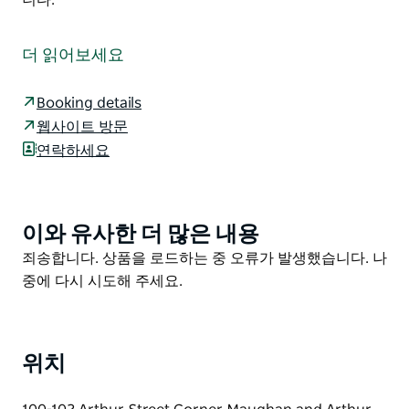
페더럴 호텔 브래서리의 친절한 직원들이 따뜻한 시골 펍
의 정겨운 분위기 속에서 맛있는 식사나 음료를 즐기실 수
더 읽어보세요
있도록 기꺼이 환영해 드립니다!
비스트로에서 가성비 좋은 전통 펍 음식을 맛보시거나 오
Booking details
랜 전통을 자랑하는 바에서 편안하게 휴식을 취해보세요.
웹사이트 방문
TAB 키노 드라이브 스루 주류 판매점도 이용하실 수 있습
연락하세요
니다. 객실은 총 15개입니다.
점심은 매일 저녁은 월요일부터 토요일까지 제공합니다.
페더럴 호텔 비스트로에서는 테이크아웃도 가능합니다.
이와 유사한 더 많은 내용
Product
List
Product
죄송합니다. 상품을 로드하는 중 오류가 발생했습니다. 나
List
중에 다시 시도해 주세요.
위치