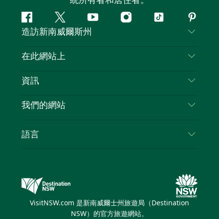
統所有者和居住者。
Facebook
嘰
Youtube
Instagram
抖
Pintere
造訪新南威爾斯州
嘰
音
喳
聯絡我們
在此網站上
喳
免責聲明
目的地
資訊
隱私
要做的事情
旅行資訊
Cookie 通知
我們的網站
新南威爾斯州公路旅行
列出您的業務
使用條款
Sydney.com
活動
語言
新南威爾斯的商業
新南威爾士州旅遊局（Destination NSW）企業網
住宿
新南威爾斯的教育
站​
優惠訊息
新南威爾斯商務活動
新南威爾士州旅遊局（Destination NSW）媒體中
VisitNSW.com 是新南威爾士州旅遊局（Destination
心
NSW）的官方旅遊網站。