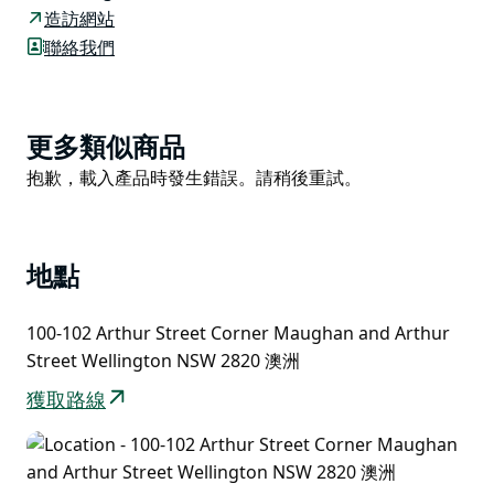
戲和免下車酒水商店。飯店共有15間客房。
造訪網站
聯絡我們
每日供應午餐。週一至週六供應晚餐。聯邦飯店小酒館也
提供外帶服務。
Product
更多類似商品
List
Product
抱歉，載入產品時發生錯誤。請稍後重試。
List
地點
100-102 Arthur Street Corner Maughan and Arthur
Street Wellington NSW 2820 澳洲
獲取路線