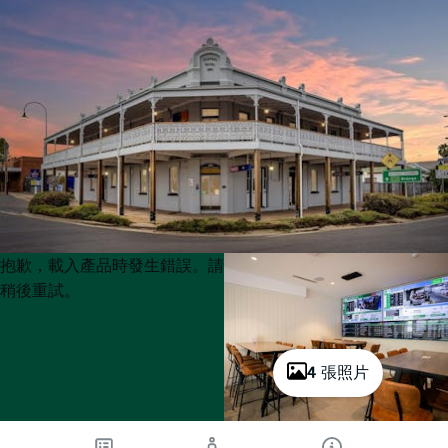
Product
Product
抱歉，載入產品時發生錯誤。請
List
List
稍後重試。
4 張照片