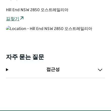
볼드 힐(Bald Hill) 산책로를 따라 역사적인 유물을 구경하
면서 식민지 시대의 금광 채굴자들의 세계를 발견해보세
Hill End NSW 2850 오스트레일리아
요. 도시 중심부에서는 골드러시 역사가 깃든 유서 깊은
길찾기
교회 갤러리 상점을 발견할 수 있습니다.
관광으로 하루를 보낸 후 뜨거운 목욕을 하고 긴장을 풀어
보세요...
자주 묻는 질문
접근성