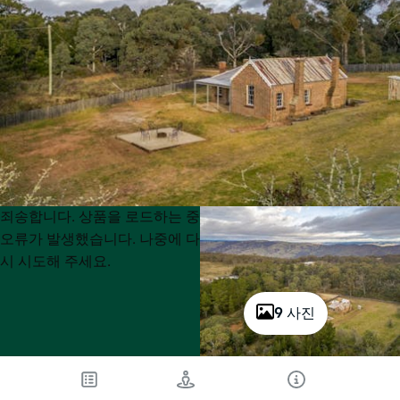
Product
Product
죄송합니다. 상품을 로드하는 중
List
List
오류가 발생했습니다. 나중에 다
시 시도해 주세요.
9 사진