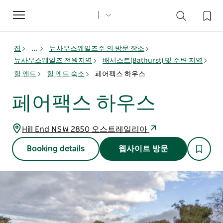
Toggle
navigation
집
...
뉴사우스웨일즈주 의 방문 장소
뉴사우스웨일즈 전원지역
배서스트(Bathurst) 및 주변 지역
힐 엔드
힐 엔드 숙소
페어팩스 하우스
페어팩스 하우스
Hill End NSW 2850 오스트레일리아
Booking details
웹사이트 방문