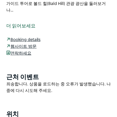
가이드 투어로 볼드 힐(Bald Hill) 관광 광산을 둘러보거
나…
힐엔드(Hill End) 가장자리의 나무들 사이에 자리잡은 페
어팩스 하우스(Fairfax House)는 역사적인 반전이 가미
더 읽어보세요
된 한적한 시골 휴양지를 위한 완벽한 장소입니다. 1870
년대에 지어진 이 건물은 원래 구조의 일부를 유지하고 있
Booking details
습니다. 머무는 동안 건물의 원래 재료를 엿볼 수 있는 독
웹사이트 방문
특한 울타리와 조명이 들어오는 구멍을 발견할 수 있는지
연락하세요
확인하세요.
가족 커플 또는 소규모 친구 그룹에 이상적인 이 집에는
아이들이 뛰어놀 수 있는 충분한 마당 공간이 있습니다.
근처 이벤트
Product
그들이 놀면서 운이 좋게도 동부회색캥거루 붉은목왈라
List
Product
죄송합니다. 상품을 로드하는 중 오류가 발생했습니다. 나
비 바늘두더지 웜뱃 등 현지 야생동물을 볼 수 있을 것입
List
중에 다시 시도해 주세요.
니다. 숙소 외곽에 오래된 광산 갱도가 있고 일부에는 울
타리가 없으므로 항상 어린이를 감독하시기 바랍니다.
자리를 잡았다면 이제 지역을 탐험할 차례입니다. 가이드
투어로 볼드 힐(Bald Hill) 관광 광산을 둘러보거나 인근
위치