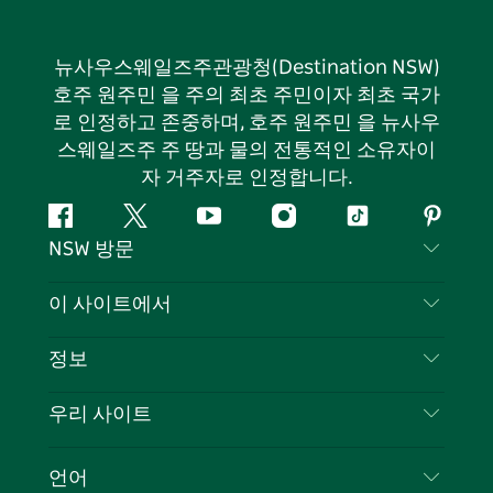
뉴사우스웨일즈주관광청(Destination NSW)
호주 원주민 을 주의 최초 주민이자 최초 국가
로 인정하고 존중하며, 호주 원주민 을 뉴사우
스웨일즈주 주 땅과 물의 전통적인 소유자이
자 거주자로 인정합니다.
페
지
유
인
틱
핀
NSW 방문
이
저
튜
스
톡
터
스
귀
브
타
레
문의하기
이 사이트에서
북
다
그
스
부인 성명
램
트
목적지
정보
은둔
할 일
여행 정보
우리 사이트
쿠키 고지
뉴사우스웨일즈주 로드 트립
귀하의 사업을 등록하세요
이용 약관
Sydney.com
이벤트
언어
뉴사우스웨일즈주 의 사업