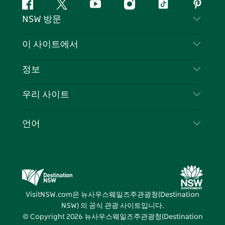
페
지
유
인
틱
핀
NSW 방문
이
저
튜
스
톡
터
스
귀
브
타
레
문의하기
이 사이트에서
북
다
그
스
부인 성명
램
트
목적지
정보
은둔
할 일
여행 정보
우리 사이트
쿠키 고지
뉴사우스웨일즈주 로드 트립
귀하의 사업을 등록하세요
이용 약관
Sydney.com
이벤트
언어
뉴사우스웨일즈주 의 사업
뉴사우스웨일즈주관광청(Destination NSW) 기업
숙소
뉴사우스웨일즈주 의 교육
비즈니스 이벤트 뉴사우스웨일즈주
거래
뉴사우스웨일즈주관광청(Destination NSW) 미디
어 센터
VisitNSW.com은 뉴사우스웨일즈주관광청(Destination
비비드 시드니(Vivid Sydney)
NSW) 의 공식 관광 사이트입니다.
© Copyright
2026
뉴사우스웨일즈주관광청(Destination