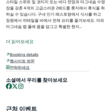
스타일 스위트 및 코티지 또는 바다 전망과 마그네슘 수영
장을 갖춘 4개의 고급스러운 2베드룸 롯지에서 휴식을 취
하실 수 있습니다. 구내 인기 레스토랑에서 식사를 하고
정원에서 칵테일을 바에서 전채 요리를 즐겨보세요. 야외
마그네슘 랩 풀에 몸을 담그고 특별한 현지…
시드니 바로 외곽에 위치한 세계적 수준의 부티크 호텔인
Bells at Killcare Boutique Hotel, Restaurant and Spa는
더 읽어보세요
자연 휴양지나 도시 탈출에 완벽한 호주의 가장 독특한 리
조트 중 하나입니다.
Booking details
NSW Bouddi 반도에 이상적으로 위치한 Bells at Killcare
웹사이트 방문
는 시드니 북쪽으로 차로 단 90분 거리에 있는 쾌적한 해
연락하세요
변 마을인 Killcare에 있습니다. 시드니의 팜 비치(Palm
Beach)에서 페리를 타고 오실 수도 있습니다.
소셜에서 우리를 찾아보세요
Facebook
X
Instagram
휴양지의 무성한 정원에 자리잡은 25개의 햄튼 스타일 스
위트 및 코티지 또는 바다 전망과 마그네슘 수영장을 갖춘
4개의 고급스러운 2베드룸 롯지에서 휴식을 취하실 수 있
습니다.
근처 이벤트
Product