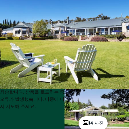
Product
Product
죄송합니다. 상품을 로드하는 중
List
List
오류가 발생했습니다. 나중에 다
시 시도해 주세요.
14 사진