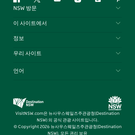
페
지
유
인
틱
핀
NSW 방문
이
저
튜
스
톡
터
스
귀
브
타
레
문의하기
이 사이트에서
북
다
그
스
부인 성명
램
트
목적지
정보
은둔
할 일
여행 정보
우리 사이트
쿠키 고지
뉴사우스웨일즈주 로드 트립
귀하의 사업을 등록하세요
이용 약관
Sydney.com
이벤트
언어
뉴사우스웨일즈주 의 사업
뉴사우스웨일즈주관광청(Destination NSW) 기업
숙소
뉴사우스웨일즈주 의 교육
비즈니스 이벤트 뉴사우스웨일즈주
거래
뉴사우스웨일즈주관광청(Destination NSW) 미디
어 센터
VisitNSW.com은 뉴사우스웨일즈주관광청(Destination
비비드 시드니(Vivid Sydney)
NSW) 의 공식 관광 사이트입니다.
© Copyright
2026
뉴사우스웨일즈주관광청(Destination
NSW). 모든 권리 보유