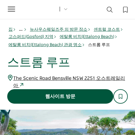
Toggle
navigation
집
...
뉴사우스웨일즈주 의 방문 장소
센트럴 코스트
고스퍼드(Gosford) 지역
에탈롱 비치(Ettalong Beach)
에탈롱 비치(Ettalong Beach) 관광 명소
스트롬 루프
스트롬 루프
The Scenic Road Bensville NSW 2251 오스트레일리
아
웹사이트 방문