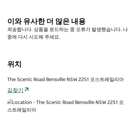
Maitland Bay Information Centre에서 시작하여 2.5km
길이의 Scenic Road와 평행을 이루는 Strom 루프를 따
이와 유사한 더 많은 내용
Product
르십시오. 아름다운 숲 전망과 조류 관찰 기회가 있는 직
List
Product
죄송합니다. 상품을 로드하는 중 오류가 발생했습니다. 나
선적인 걷거나 자전거를 타는 길입니다. 공원에 있는 대부
List
중에 다시 시도해 주세요.
분의 포유류는 야행성이지만 눈을 뜨고 있으면 운 좋게도
늪지대 왈라비나 바늘두더지를 발견할 수 있습니다.
Mount Bouddi(Dingeldei) 피크닉 지역의 시설을 활용한
위치
후 스트롬 루프를 따라 돌아오거나 시닉 로드 노스 웨스트
릿지 트레일 및 터키 트레일을 통해 루프를 만들 수 있습
니다. 부시워킹이라면 메이틀랜드 베이 워킹 트랙이나 마
The Scenic Road Bensville NSW 2251 오스트레일리아
운트 부디 워킹 트랙으로 연결되는 링크를 이용할 수 있습
길찾기
니다.