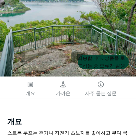
Product
Product
죄송합니다. 상품을 로
List
List
드하는 중 오류가 발생
했습니다. 나중에 다시
시도해 주세요.
개요
가까운
자주 묻는 질문
개요
스트롬 루프는 걷기나 자전거 초보자를 좋아하고 부디 국