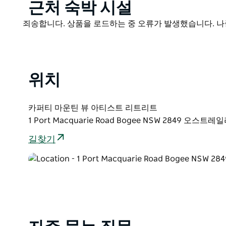
Product
근처 숙박 시설
예술적 성장을 추구하든 창의적인 재충전을 원하든 혹은
List
Product
즐거움을 누리고 싶든 이 리트릿은 배움 영감 그리고 재
죄송합니다. 상품을 로드하는 중 오류가 발생했습니다. 나
List
입니다.
위치
카퍼티 마운틴 뷰 아티스트 리트리트
1 Port Macquarie Road Bogee NSW 2849 오스트레
길찾기