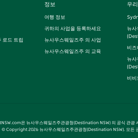
정보
우리
이
저
튜
스
톡
터
스
귀
브
타
레
여행 정보
Syd
북
다
그
스
귀하의 사업을 등록하세요
뉴사
램
트
(Des
 로드 트립
뉴사우스웨일즈주 의 사업
비즈
뉴사우스웨일즈주 의 교육
뉴사
(De
비비드
sitNSW.com은 뉴사우스웨일즈주관광청(Destination NSW) 의 공식 관
© Copyright
2026
뉴사우스웨일즈주관광청(Destination NSW). 모든