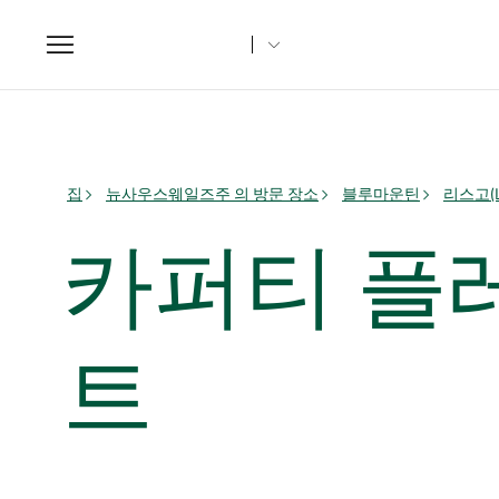
Toggle
navigation
집
뉴사우스웨일즈주 의 방문 장소
블루마운틴
리스고(L
카퍼티 플
트