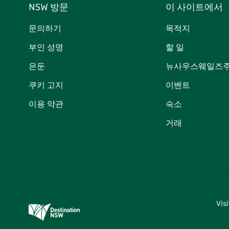
NSW 방문
이 사이트에서
문의하기
목적지
부인 성명
할 일
은둔
뉴사우스웨일즈주
쿠키 고지
이벤트
이용 약관
숙소
거래
Vi