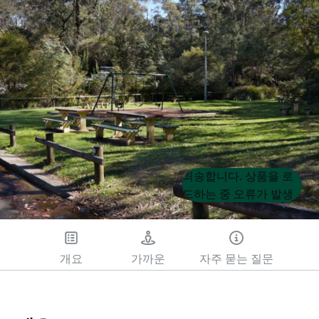
Product
Product
죄송합니다. 상품을 로
List
List
드하는 중 오류가 발생
했습니다. 나중에 다시
시도해 주세요.
개요
가까운
자주 묻는 질문