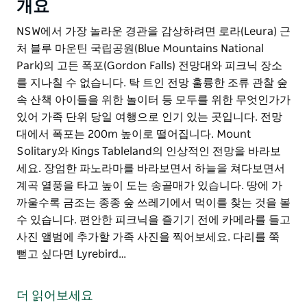
개요
NSW에서 가장 놀라운 경관을 감상하려면 로라(Leura) 근
처 블루 마운틴 국립공원(Blue Mountains National
Park)의 고든 폭포(Gordon Falls) 전망대와 피크닉 장소
를 지나칠 수 없습니다. 탁 트인 전망 훌륭한 조류 관찰 숲
속 산책 아이들을 위한 놀이터 등 모두를 위한 무엇인가가
있어 가족 단위 당일 여행으로 인기 있는 곳입니다. 전망
대에서 폭포는 200m 높이로 떨어집니다. Mount
Solitary와 Kings Tableland의 인상적인 전망을 바라보
세요. 장엄한 파노라마를 바라보면서 하늘을 쳐다보면서
계곡 열풍을 타고 높이 도는 송골매가 있습니다. 땅에 가
까울수록 금조는 종종 숲 쓰레기에서 먹이를 찾는 것을 볼
수 있습니다. 편안한 피크닉을 즐기기 전에 카메라를 들고
사진 앨범에 추가할 가족 사진을 찍어보세요. 다리를 쭉
뻗고 싶다면 Lyrebird…
NSW에서 가장 놀라운 경관을 감상하려면 로라(Leura) 근
처 블루 마운틴 국립공원(Blue Mountains National
더 읽어보세요
Park)의 고든 폭포(Gordon Falls) 전망대와 피크닉 장소