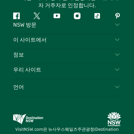
자 거주자로 인정합니다.
페
지
유
인
틱
핀
NSW 방문
이
저
튜
스
톡
터
스
귀
브
타
레
문의하기
이 사이트에서
북
다
그
스
부인 성명
램
트
목적지
정보
은둔
할 일
여행 정보
우리 사이트
쿠키 고지
뉴사우스웨일즈주 로드 트립
귀하의 사업을 등록하세요
이용 약관
Sydney.com
이벤트
언어
뉴사우스웨일즈주 의 사업
뉴사우스웨일즈주관광청(Destination NSW) 기업
숙소
뉴사우스웨일즈주 의 교육
비즈니스 이벤트 뉴사우스웨일즈주
거래
뉴사우스웨일즈주관광청(Destination NSW) 미디
어 센터
VisitNSW.com은 뉴사우스웨일즈주관광청(Destination
비비드 시드니(Vivid Sydney)