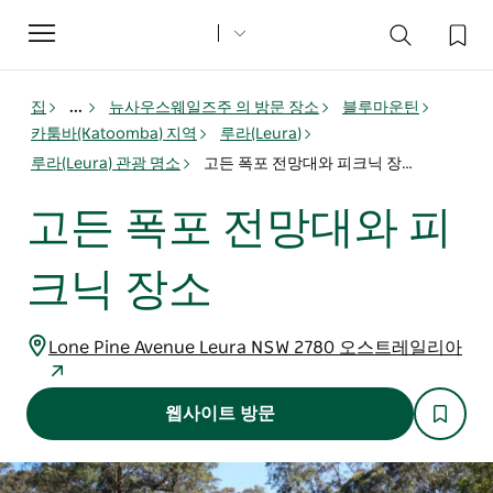
Toggle
navigation
집
...
뉴사우스웨일즈주 의 방문 장소
블루마운틴
카툼바(Katoomba) 지역
루라(Leura)
루라(Leura) 관광 명소
고든 폭포 전망대와 피크닉 장소
고든 폭포 전망대와 피
크닉 장소
Lone Pine Avenue Leura NSW 2780 오스트레일리아
웹사이트 방문