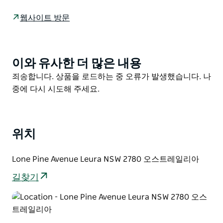
를 지나칠 수 없습니다. 탁 트인 전망 훌륭한 조류 관찰 숲
웹사이트 방문
속 산책 아이들을 위한 놀이터 등 모두를 위한 무엇인가가
있어 가족 단위 당일 여행으로 인기 있는 곳입니다.
전망대에서 폭포는 200m 높이로 떨어집니다. Mount
이와 유사한 더 많은 내용
Product
Solitary와 Kings Tableland의 인상적인 전망을 바라보
List
Product
죄송합니다. 상품을 로드하는 중 오류가 발생했습니다. 나
세요. 장엄한 파노라마를 바라보면서 하늘을 쳐다보면서
List
중에 다시 시도해 주세요.
계곡 열풍을 타고 높이 도는 송골매가 있습니다. 땅에 가
까울수록 금조는 종종 숲 쓰레기에서 먹이를 찾는 것을 볼
수 있습니다.
위치
편안한 피크닉을 즐기기 전에 카메라를 들고 사진 앨범에
추가할 가족 사진을 찍어보세요. 다리를 쭉 뻗고 싶다면
Lyrebird Dell - Pool of Siloam을 포함하여 걷기에 부족
Lone Pine Avenue Leura NSW 2780 오스트레일리아
함이 없습니다. 새를 관찰하려면 쌍안경을 가져오는 것을
길찾기
잊지 마십시오.