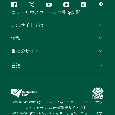
フ
ツ
ユ
イ
テ
ピ
ニューサウスウェールズ州を訪問
ェ
イ
ー
ン
ィ
ン
イ
ッ
チ
ス
ッ
タ
お問い合わせ
このサイトでは
ス
タ
ュ
タ
ク
レ
免責事項
ブ
ー
ー
グ
ト
ス
目的地
情報
ッ
ブ
ラ
ッ
ト
プライバシー
やるべきこと
ク
ム
ク
旅行情報
当社のサイト
クッキーに関する通知
ニューサウスウェールズ州のロードトリップ
ビジネスを登録する
利用規約
Sydney.com
イベント
言語
NSWでのビジネス
デスティネーション・ニュー・サウス・ウェール
宿泊施設
ニューサウスウェールズ州の教育
ズコーポレート
お得な情報
ビジネスイベントNSW
デスティネーション・ニュー・サウス・ウェール
VisitNSW.com は、 デスティネーション・ニュー・サウ
ズメディアセンター
ス・ウェールズの公式観光サイトです。
ビビッド・シドニー
© Copyright
2026
デスティネーション・ニュー・サウ