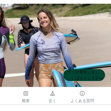
Product
Product
エラーが発生しまし
List
List
た。しばらくしてから
もう一度試してくださ
い
概要
近く
よくある質問