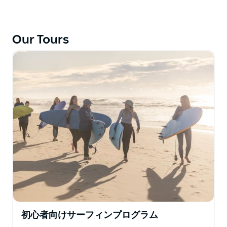
ドと一緒に予約して、プライベートセッションを一緒に
受けたい場合にも最適です。
これらのセッションは、サーフィンについてもっと学び
Our Tours
たい場合や、より速いペースでテクニックを向上させた
い場合に最適です。
プライベート サーフ セッションは、お客様の特定のニ
ーズに合わせて調整されるため、時間を最大限に活用で
きます。
すべてのセッションは、経験豊富で資格のある女性イン
ストラクターが指導します。
料金には、高品質のソフトトップ サーフボードとラッ
シュ ベストが含まれます。
初心者向けサーフィンプログラム