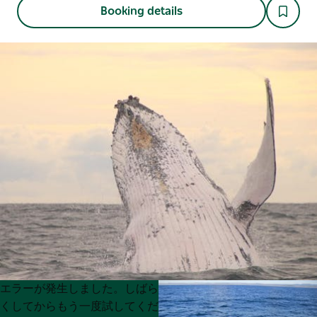
Booking details
Product
Product
エラーが発生しました。しばら
List
List
くしてからもう一度試してくだ