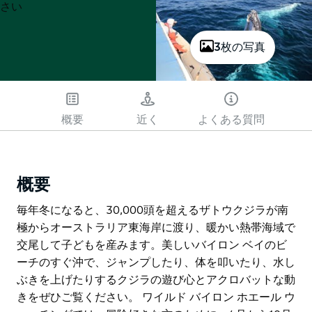
さい
3枚の写真
概要
近く
よくある質問
概要
毎年冬になると、30,000頭を超えるザトウクジラが南
極からオーストラリア東海岸に渡り、暖かい熱帯海域で
交尾して子どもを産みます。美しいバイロン ベイのビ
ーチのすぐ沖で、ジャンプしたり、体を叩いたり、水し
ぶきを上げたりするクジラの遊び心とアクロバットな動
きをぜひご覧ください。 ワイルド バイロン ホエール ウ