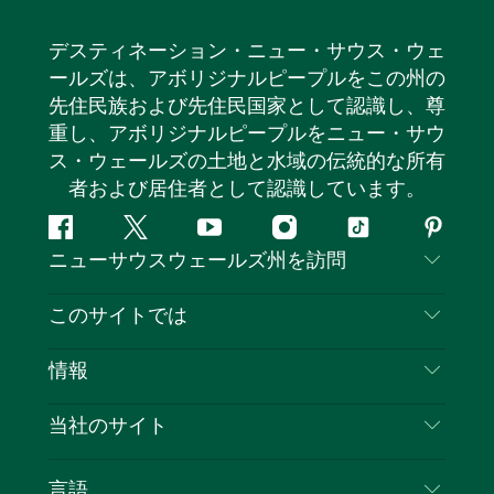
デスティネーション・ニュー・サウス・ウェ
ールズは、アボリジナルピープルをこの州の
先住民族および先住民国家として認識し、尊
重し、アボリジナルピープルをニュー・サウ
ス・ウェールズの土地と水域の伝統的な所有
者および居住者として認識しています。
フ
ツ
ユ
イ
テ
ピ
ニューサウスウェールズ州を訪問
ェ
イ
ー
ン
ィ
ン
イ
ッ
チ
ス
ッ
タ
お問い合わせ
このサイトでは
ス
タ
ュ
タ
ク
レ
免責事項
ブ
ー
ー
グ
ト
ス
目的地
情報
ッ
ブ
ラ
ッ
ト
プライバシー
やるべきこと
ク
ム
ク
旅行情報
当社のサイト
クッキーに関する通知
ニューサウスウェールズ州のロードトリップ
ビジネスを登録する
利用規約
Sydney.com
イベント
言語