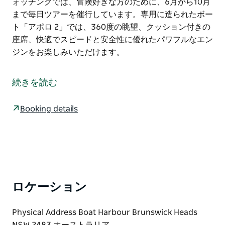
ォッチングでは、冒険好きな方のために、6月から10月
まで毎日ツアーを催行しています。専用に造られたボー
ト「アポロ 2」では、360度の眺望、クッション付きの
座席、快適でスピードと安全性に優れたパワフルなエン
ジンをお楽しみいただけます。
毎年冬になると、30,000頭を超えるザトウクジラが南
極からオーストラリア東海岸に渡り、暖かい熱帯海域で
続きを読む
交尾して子どもを産みます。美しいバイロン ベイのビ
ーチのすぐ沖で、ジャンプしたり、体を叩いたり、水し
Booking details
ぶきを上げたりするクジラの遊び心とアクロバットな動
きをぜひご覧ください。
ワイルド バイロン ホエール ウォッチングでは、冒険好
きな方のために、6月から10月まで毎日ツアーを催行し
ています。専用に造られたボート「アポロ 2」では、
360度の眺望、クッション付きの座席、快適でスピード
ロケーション
と安全性に優れたパワフルなエンジンをお楽しみいただ
けます。
Physical Address Boat Harbour Brunswick Heads
NSW 2483 オーストラリア