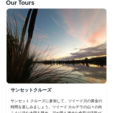
Our Tours
体験の前に、朝または午後のお茶でブッシュ タッカー
を味わってください。ズボンをまくり上げて足を濡らし
ながら、ヤビーをポンプで汲み上げ、釣り糸を投げて運
試しをし、カニ籠を引き上げてその日の獲物を見てくだ
さい。魅力的でインタラクティブなショーを楽しみ、ツ
イード地域の有名なマッド クラブやブッシュ タッカー
について学び、地域の旬のシーフードや地元のブッシュ
料理を自分で試食することもできます。
このツアーは家族で楽しめる体験です。
このツアーは、ツイード川の美しい自然とアウトドアを
体験するのに最適な方法です。
家族や友達を集めて、自然の中でアクティブに過ごしま
しょう!
サンセットクルーズ
サンセット クルーズに参加して、ツイード川の黄金の
時間を楽しみましょう。ツイード カルデラの山々の向