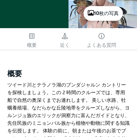
10枚の写真
概要
近く
よくある質問
概要
ツイード川とテラノラ湖のブンダジャルン カントリー
を探検しましょう。この 2 時間のクルーズでは、専用
船で自然の奥深くまでお連れします。 美しい水路、牡
蠣養殖場、なだらかな丘陵地帯をクルーズしながら、ヨ
ルンジュ族のエリックが洞察力に富んだガイドとなり、
先住民族のミニョンバル族から植物や動物に関する知識
を伝授します。 体験の前に、朝または午後のお茶でブ