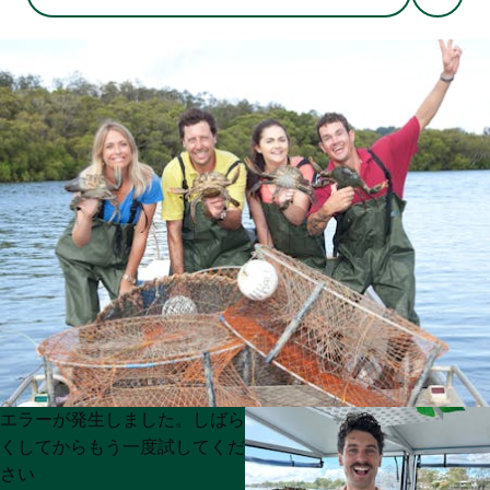
Product
Product
エラーが発生しました。しばら
List
List
くしてからもう一度試してくだ
さい