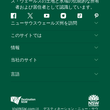
ス・ウェールズの土地と水域の伝統的な所有
者および居住者として認識しています。
フ
ツ
ユ
イ
テ
ピ
ニューサウスウェールズ州を訪問
ェ
イ
ー
ン
ィ
ン
イ
ッ
チ
ス
ッ
タ
お問い合わせ
このサイトでは
ス
タ
ュ
タ
ク
レ
免責事項
ブ
ー
ー
グ
ト
ス
目的地
情報
ッ
ブ
ラ
ッ
ト
プライバシー
やるべきこと
ク
ム
ク
旅行情報
当社のサイト
クッキーに関する通知
ニューサウスウェールズ州のロードトリップ
ビジネスを登録する
利用規約
Sydney.com
イベント
言語
NSWでのビジネス
デスティネーション・ニュー・サウス・ウェール
宿泊施設
ニューサウスウェールズ州の教育
ズコーポレート
お得な情報
ビジネスイベントNSW
デスティネーション・ニュー・サウス・ウェール
VisitNSW.com は、 デスティネーション・ニュー・サウ
ズメディアセンター