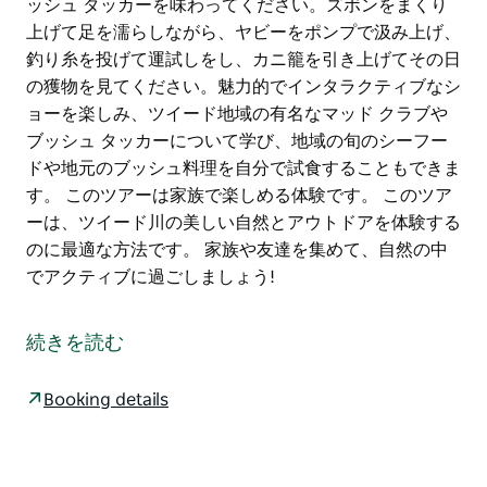
ッシュ タッカーを味わってください。ズボンをまくり
上げて足を濡らしながら、ヤビーをポンプで汲み上げ、
釣り糸を投げて運試しをし、カニ籠を引き上げてその日
の獲物を見てください。魅力的でインタラクティブなシ
ョーを楽しみ、ツイード地域の有名なマッド クラブや
ブッシュ タッカーについて学び、地域の旬のシーフー
ドや地元のブッシュ料理を自分で試食することもできま
す。 このツアーは家族で楽しめる体験です。 このツア
ーは、ツイード川の美しい自然とアウトドアを体験する
のに最適な方法です。 家族や友達を集めて、自然の中
でアクティブに過ごしましょう!
ツイード川とテラノラ湖のブンダジャルン カントリー
を探検しましょう。この 2 時間のクルーズでは、専用
続きを読む
船で自然の奥深くまでお連れします。
美しい水路、牡蠣養殖場、なだらかな丘陵地帯をクルー
Booking details
ズしながら、ヨルンジュ族のエリックが洞察力に富んだ
ガイドとなり、先住民族のミニョンバル族から植物や動
物に関する知識を伝授します。