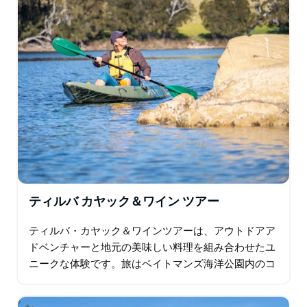
絵のように美しいオーストラリアの風景を作り出しま
す。
鮮やかな夕日を眺めた後は、湖畔で夕食をお楽しみくだ
さい。地元産のティルバチーズ、クラッカー、フルー
ツ、温かい飲み物が盛り合わせで提供されます。日が暮
れると、水中ライトが湖の夜行性を照らし、冒険は続き
ます。エビ、クラゲ、きらめく魚たちが姿を現します。
頭上には、夜空が満天の星空で彩られます。自然、野生
動物、そして息を呑むような天体ショーが融合したこの
ユニークなツアーは、忘れられない夜を演出します。さ
らに、チケットの売上の一部はサウス コースト ワイル
ティルバ カヤック＆ワイン ツアー
ドライフ レスキューに寄付され、地元の自然保護活動
をサポートします。
ティルバ・カヤック＆ワインツアーは、アウトドアア
ドベンチャーと地元の美味しい料理を組み合わせたユ
ニークな体験です。旅はベイトマンズ海洋公園内のコ
ルーニャ湖からスタート。地元の専門家のガイド付き
で、3…