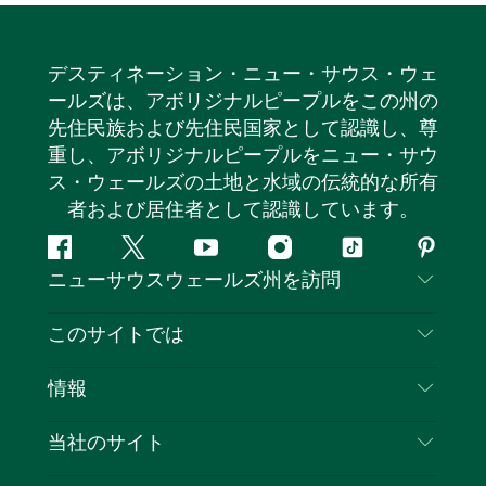
デスティネーション・ニュー・サウス・ウェ
ールズは、アボリジナルピープルをこの州の
先住民族および先住民国家として認識し、尊
重し、アボリジナルピープルをニュー・サウ
ス・ウェールズの土地と水域の伝統的な所有
者および居住者として認識しています。
フ
ツ
ユ
イ
テ
ピ
ニューサウスウェールズ州を訪問
ェ
イ
ー
ン
ィ
ン
イ
ッ
チ
ス
ッ
タ
お問い合わせ
このサイトでは
ス
タ
ュ
タ
ク
レ
免責事項
ブ
ー
ー
グ
ト
ス
目的地
情報
ッ
ブ
ラ
ッ
ト
プライバシー
やるべきこと
ク
ム
ク
旅行情報
当社のサイト
クッキーに関する通知
ニューサウスウェールズ州のロードトリップ
ビジネスを登録する
利用規約