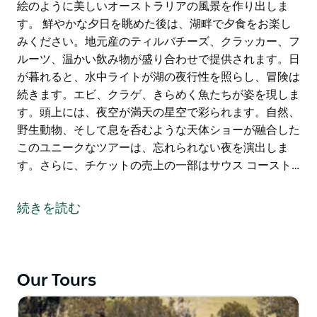
絵のように美しいオーストラリアの風景を作り出しま
す。 鮮やかな夕日を眺めた後は、湖畔で夕食をお楽し
みください。地元産のティルバチーズ、クラッカー、フ
ルーツ、温かい飲み物が盛り合わせで提供されます。日
が暮れると、水中ライトが湖の夜行性を照らし、冒険は
続きます。エビ、クラゲ、きらめく魚たちが姿を現しま
す。頭上には、夜空が満天の星空で彩られます。自然、
野生動物、そして息を呑むような天体ショーが融合した
このユニークなツアーは、忘れられない夜を演出しま
す。さらに、チケットの売上の一部はサウス コースト…
サファイアコースト最新のアドベンチャー、ワラグート
湖でのサンセット＆スターズ・カヤックツアーで、魔法
続きを読む
のような体験をお楽しみください。ワラグート湖セーリ
ングクラブから出発するこのガイド付きツアーは、静か
な水面を進みながら、活気あふれる湿地帯の生態系を目
の当たりにします。黒鳥、ペリカン、そして舞い上がる
Our Tours
オジロワシなど、多様な野生動物にも出会えるかもしれ
ません。日が沈むと、カンガルーが砂丘から姿を現し、