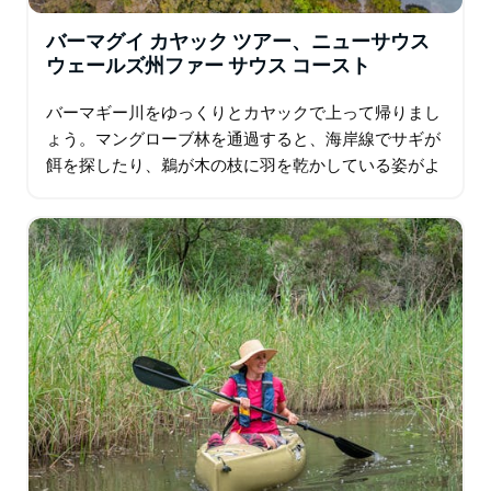
バーマグイ カヤック ツアー、ニューサウス
ウェールズ州ファー サウス コースト
バーマギー川をゆっくりとカヤックで上って帰りまし
ょう。マングローブ林を通過すると、海岸線でサギが
餌を探したり、鵜が木の枝に羽を乾かしている姿がよ
く見られます。さらに川を上流すると、自然環境を満
喫し、鈴鳥の静かな鳴き声を聞くことができます…