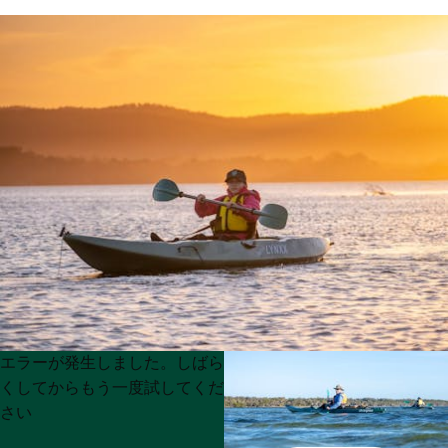
Product
Product
エラーが発生しました。しばら
List
List
くしてからもう一度試してくだ
さい