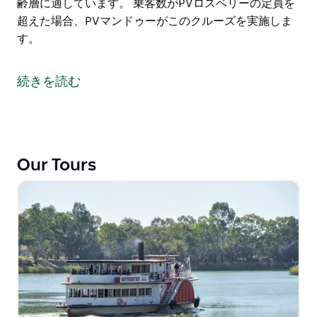
齢層に適しています。 乗客数がPVロスベリーの定員を
超えた場合、PVマンドゥーがこのクルーズを実施しま
す。
パドルベッセルロスベリーに乗ってリラックスしたイブ
ニングディナークルーズ。ミルデュラの上流をクルージ
続きを読む
ングしながら、串焼きのカーベリーディナーを楽しみま
す。
ライブエンターテインメントが提供され、常連客は必要
に応じて踊ったり、PVロスベリーの強力な投光照明に
Our Tours
よって作成された静かな投光照明の川岸をただ座って楽
しむことができます。このクルーズはすべての年齢層に
適しています。
乗客数がPVロスベリーの定員を超えた場合、PVマンド
ゥーがこのクルーズを実施します。