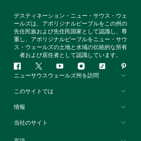
デスティネーション・ニュー・サウス・ウェ
ールズは、アボリジナルピープルをこの州の
先住民族および先住民国家として認識し、尊
重し、アボリジナルピープルをニュー・サウ
ス・ウェールズの土地と水域の伝統的な所有
者および居住者として認識しています。
フ
ツ
ユ
イ
テ
ピ
ニューサウスウェールズ州を訪問
ェ
イ
ー
ン
ィ
ン
イ
ッ
チ
ス
ッ
タ
お問い合わせ
このサイトでは
ス
タ
ュ
タ
ク
レ
免責事項
ブ
ー
ー
グ
ト
ス
目的地
情報
ッ
ブ
ラ
ッ
ト
プライバシー
やるべきこと
ク
ム
ク
旅行情報
当社のサイト
クッキーに関する通知
ニューサウスウェールズ州のロードトリップ
ビジネスを登録する
利用規約
Sydney.com
イベント