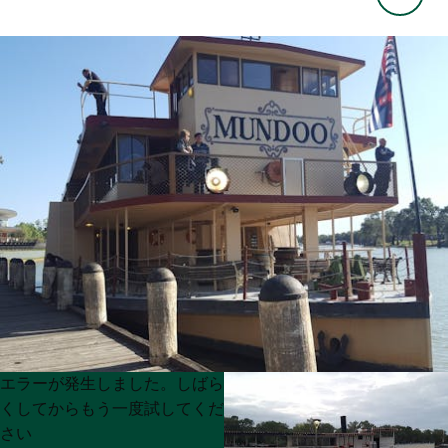
Product
Product
エラーが発生しました。しばら
List
List
くしてからもう一度試してくだ
さい