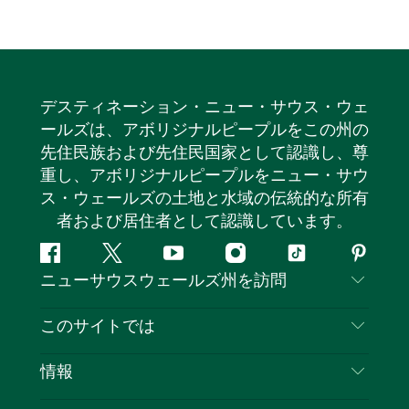
デスティネーション・ニュー・サウス・ウェ
ールズは、アボリジナルピープルをこの州の
先住民族および先住民国家として認識し、尊
重し、アボリジナルピープルをニュー・サウ
ス・ウェールズの土地と水域の伝統的な所有
者および居住者として認識しています。
フ
ツ
ユ
イ
テ
ピ
ニューサウスウェールズ州を訪問
ェ
イ
ー
ン
ィ
ン
イ
ッ
チ
ス
ッ
タ
お問い合わせ
このサイトでは
ス
タ
ュ
タ
ク
レ
免責事項
ブ
ー
ー
グ
ト
ス
目的地
情報
ッ
ブ
ラ
ッ
ト
プライバシー
やるべきこと
ク
ム
ク