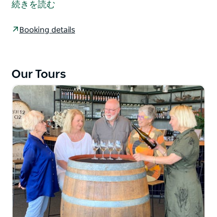
続きを読む
ることを嬉しく思います。満開のサフラン農場を訪れ、
生産者に会い、花を摘み、貴重な柱頭を剥がして乾燥さ
Booking details
せ、収穫したてのサフランを自分だけのものにします。
サフランは年に数週間しか開花しないので、この特別な
機会をお見逃しなく。
Our Tours
毎年4月に行われる季節のツアー。