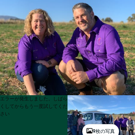
Product
Product
エラーが発生しました。しばら
List
List
くしてからもう一度試してくだ
さい
9枚の写真