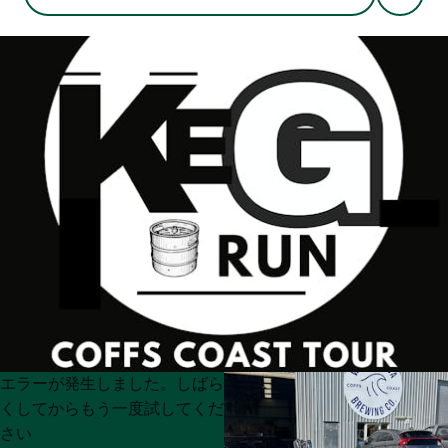
Product
Product
エラーが発生しました。しばら
List
List
くしてからもう一度試してくだ
さい