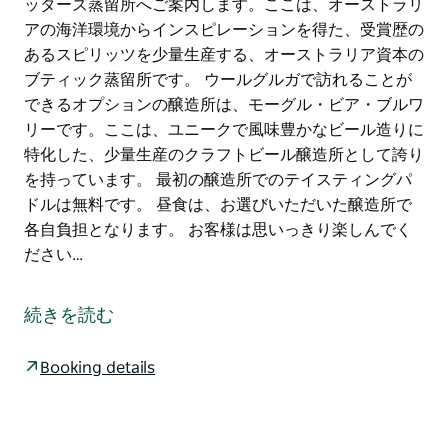
ッターズ蒸留所へご案内します。ここは、オーストラリ
アの海洋環境からインスピレーションを得た、受賞歴の
あるスピリッツを少量生産する、オーストラリア資本の
ブティック蒸留所です。 ウールグルガで訪れることが
できるオプションの醸造所は、モーグル・ビア・ブルワ
リーです。ここは、ユニークで風味豊かなビール造りに
特化した、少量生産のクラフトビール醸造所として誇り
を持っています。 最初の醸造所でのテイスティングパ
ドルは無料です。 昼食は、お選びいただいた醸造所で
各自負担となります。 お客様は思いっきり楽しんでく
ださい…
キングタイド・ブルーイングへご案内します。250席の
広々としたブルーパブ、素晴らしい雰囲気、そして最先
続きを読む
端の醸造設備で様々な種類のビールをお楽しみいただけ
ます。
Booking details
ウーピー・ブルーイング・カンパニーへご案内します。
ここは、ウールグルガの海岸沿いの町ならではの、リラ
ックスした活気あふれるビーチカルチャーが息づく、地