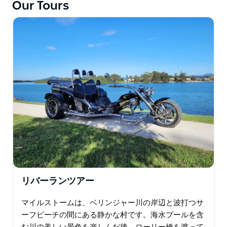
Our Tours
域密着型のクラフトビール醸造所です。
クリッターズ蒸留所へご案内します。ここは、オースト
ラリアの海洋環境からインスピレーションを得た、受賞
歴のあるスピリッツを少量生産する、オーストラリア資
本のブティック蒸留所です。
ウールグルガで訪れることができるオプションの醸造所
は、モーグル・ビア・ブルワリーです。ここは、ユニー
クで風味豊かなビール造りに特化した、少量生産のクラ
フトビール醸造所として誇りを持っています。
最初の醸造所でのテイスティングパドルは無料です。
昼食は、お選びいただいた醸造所で各自負担となりま
す。
リバーランツアー
お客様は思いっきり楽しんでください。運転は私たちに
お任せください。
マイルストームは、ベリンジャー川の岸辺と波打つサ
ーフビーチの間にある静かな村です。海水プールを含
ツアー終了後は、ご宿泊先までゆっくりとお戻りくださ