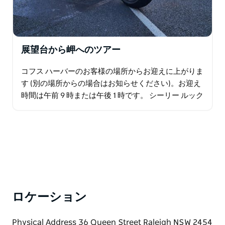
展望台から岬へのツアー
コフス ハーバーのお客様の場所からお迎えに上がりま
す (別の場所からの場合はお知らせください)。お迎え
時間は午前 9 時または午後 1 時です。 シーリー ルック
アウトは、オララ イースト州立森林公園内のエコツー
リズム認定のブルックスナー…
ロケーション
Physical Address 36 Queen Street Raleigh NSW 2454