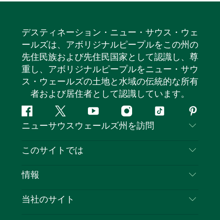
デスティネーション・ニュー・サウス・ウェ
ールズは、アボリジナルピープルをこの州の
先住民族および先住民国家として認識し、尊
重し、アボリジナルピープルをニュー・サウ
ス・ウェールズの土地と水域の伝統的な所有
者および居住者として認識しています。
フ
ツ
ユ
イ
テ
ピ
ニューサウスウェールズ州を訪問
ェ
イ
ー
ン
ィ
ン
イ
ッ
チ
ス
ッ
タ
お問い合わせ
このサイトでは
ス
タ
ュ
タ
ク
レ
免責事項
ブ
ー
ー
グ
ト
ス
目的地
情報
ッ
ブ
ラ
ッ
ト
プライバシー
やるべきこと
ク
ム
ク
旅行情報
当社のサイト
クッキーに関する通知
ニューサウスウェールズ州のロードトリップ
ビジネスを登録する
利用規約
Sydney.com