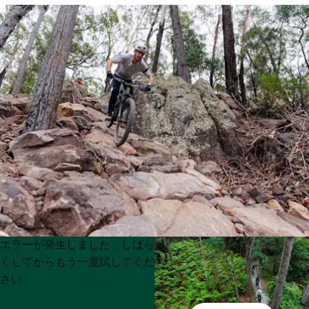
Product
Product
エラーが発生しました。しばら
List
List
くしてからもう一度試してくだ
さい