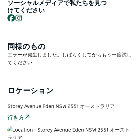
では、ヌリカ州立森林公園の奥深い荒野から壮大なトゥ
ソーシャルメディアで私たちを見つ
ーフォールド ベイの海岸まで、山頂から海までバイク
けてください
Facebook
Instagram
で走ることができます。
荒野の横断から急降下まで、最高品質のトレイル、素晴
らしい自然の特徴、そしてたくさんの重力を楽しめま
す。この公園には、緑、青、黒のさまざまなマウンテン
同様のもの
Product
バイク トレイルのほか、トレイルの入り口にあるアス
List
Product
エラーが発生しました。しばらくしてからもう一度試し
ファルトのパンプ トラックとダート ジャンプ パークが
List
てください
あります。
トレイルを走っていないときは、エデンとサファイア
コーストの素晴らしい周辺を探索できます。
ロケーション
漁村の伝統から手つかずの自然まで、手つかずのビー
チ、海岸沿いのハイキングコース、美しい地元の食材、
Storey Avenue Eden NSW 2551 オーストラリア
興味深い歴史、そして温かいコミュニティを発見できま
行き方
す。
グラビティ エデンは、シドニーとメルボルンのほぼ中
間、キャンベラからわずか 3.5 時間の美しいサファイア