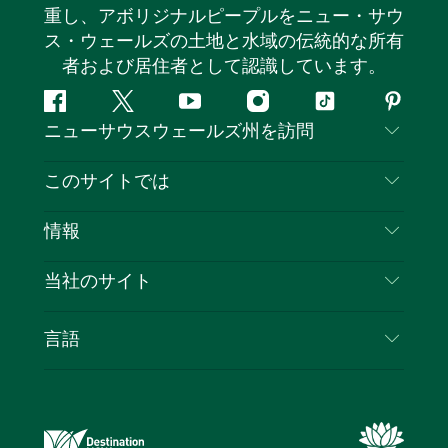
重し、アボリジナルピープルをニュー・サウ
ス・ウェールズの土地と水域の伝統的な所有
者および居住者として認識しています。
フ
ツ
ユ
イ
テ
ピ
ニューサウスウェールズ州を訪問
ェ
イ
ー
ン
ィ
ン
イ
ッ
チ
ス
ッ
タ
お問い合わせ
このサイトでは
ス
タ
ュ
タ
ク
レ
免責事項
ブ
ー
ー
グ
ト
ス
目的地
情報
ッ
ブ
ラ
ッ
ト
プライバシー
やるべきこと
ク
ム
ク
旅行情報
当社のサイト
クッキーに関する通知
ニューサウスウェールズ州のロードトリップ
ビジネスを登録する
利用規約
Sydney.com
イベント
言語
NSWでのビジネス
デスティネーション・ニュー・サウス・ウェール
宿泊施設
ニューサウスウェールズ州の教育
ズコーポレート
お得な情報
ビジネスイベントNSW