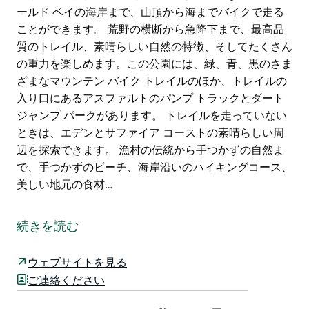
ールド ベイの海岸まで、山頂から海までバイクで走る
ことができます。 荒野の横断から急降下まで、最高品
質のトレイル、素晴らしい自然の特徴、そしてたくさん
の重力を楽しめます。この公園には、緑、青、黒のさま
ざまなマウンテン バイク トレイルのほか、トレイルの
入り口にあるアスファルトのパンプ トラックとダート
ジャンプ パークがあります。 トレイルを走っていない
ときは、エデンとサファイア コーストの素晴らしい周
辺を探索できます。 漁村の伝統から手つかずの自然ま
で、手つかずのビーチ、海岸沿いのハイキングコース、
美しい地元の食材…
サファイア コーストのエデンの森林に覆われた海岸の
山々に囲まれたグラビティ エデン マウンテン バイク パ
続きを読む
ークで、思いっきりバイクを楽しみましょう。
58 キロメートルを超える重力式マウンテン バイク トレ
ウェブサイトを見る
イルには、あらゆるライダー向けの最高級の機械製シン
ご連絡ください
グルトラックがあります。標高 300 メートルのピーク