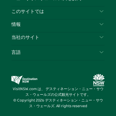
イ
ッ
チ
ス
ッ
タ
お問い合わせ
このサイトでは
ス
タ
ュ
タ
ク
レ
免責事項
ブ
ー
ー
グ
ト
ス
目的地
情報
ッ
ブ
ラ
ッ
ト
プライバシー
やるべきこと
ク
ム
ク
旅行情報
当社のサイト
クッキーに関する通知
ニューサウスウェールズ州のロードトリップ
ビジネスを登録する
利用規約
Sydney.com
イベント
言語
NSWでのビジネス
デスティネーション・ニュー・サウス・ウェール
宿泊施設
ニューサウスウェールズ州の教育
ズコーポレート
お得な情報
ビジネスイベントNSW
デスティネーション・ニュー・サウス・ウェール
VisitNSW.com は、 デスティネーション・ニュー・サウ
ズメディアセンター
ス・ウェールズの公式観光サイトです。
ビビッド・シドニー
© Copyright
2026
デスティネーション・ニュー・サウ
ス・ウェールズ. All rights reserved