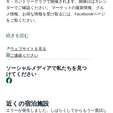
ギ・カントリークラブで開催されます。開催日はカレン
ダーでご確認ください。 マーケットの最新情報、グル
メ情報、お得な情報を受け取るには、Facebookページ
をご覧ください。
バーマギの味覚を発見！毎週開催されるマーケットで、
フレンドリーな地元の生産者や作り手と出会いましょ
続きを読む
う。農場直送の新鮮な農産物、温めてすぐに食べられる
食事、焼き菓子、ドリンク、手作りギフト、ユニークな
ウェブサイトを見る
アートや工芸品など、たくさんの商品が揃っています。
ご連絡ください
マーケットは10月/11月から4月まで毎週木曜日にバーマ
ギ・カントリークラブで開催されます。開催日はカレン
ソーシャルメディアで私たちを見つ
ダーでご確認ください。
けてください
Facebook
マーケットの最新情報、グルメ情報、お得な情報を受け
取るには、Facebookページをご覧ください。
近くの宿泊施設
Product
List
Product
エラーが発生しました。しばらくしてからもう一度試し