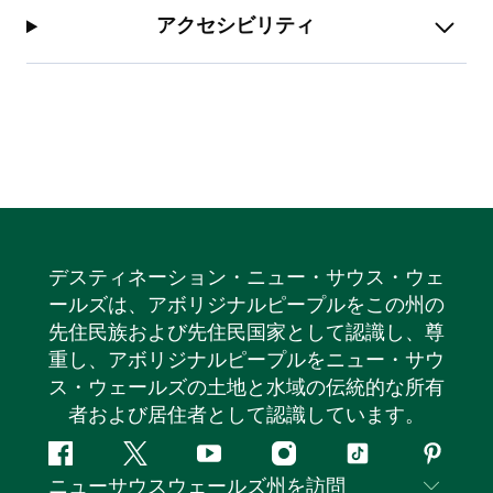
アクセシビリティ
デスティネーション・ニュー・サウス・ウェ
ールズは、アボリジナルピープルをこの州の
先住民族および先住民国家として認識し、尊
重し、アボリジナルピープルをニュー・サウ
ス・ウェールズの土地と水域の伝統的な所有
者および居住者として認識しています。
フ
ツ
ユ
イ
テ
ピ
ニューサウスウェールズ州を訪問
ェ
イ
ー
ン
ィ
ン