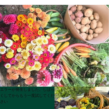
Product
Product
エラーが発生しました。しばら
List
List
くしてからもう一度試してくだ
さい