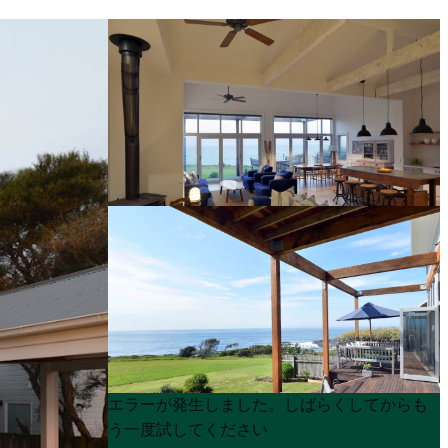
Product
Product
エラーが発生しました。しばらくしてからも
List
List
う一度試してください