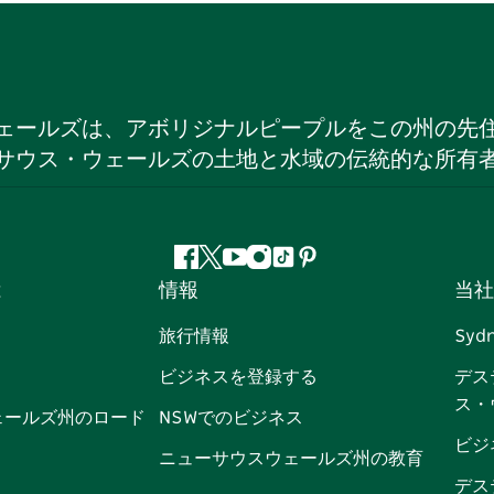
ェールズは、アボリジナルピープルをこの州の先
サウス・ウェールズの土地と水域の伝統的な所有
フ
ツ
ユ
イ
テ
ピ
は
情報
当社
ェ
イ
ー
ン
ィ
ン
イ
ッ
チ
ス
ッ
タ
旅行情報
Syd
ス
タ
ュ
タ
ク
レ
ビジネスを登録する
デス
ブ
ー
ー
グ
ト
ス
ス・
ッ
ブ
ラ
ッ
ト
ェールズ州のロード
NSWでのビジネス
ク
ム
ク
ビジ
ニューサウスウェールズ州の教育
デス