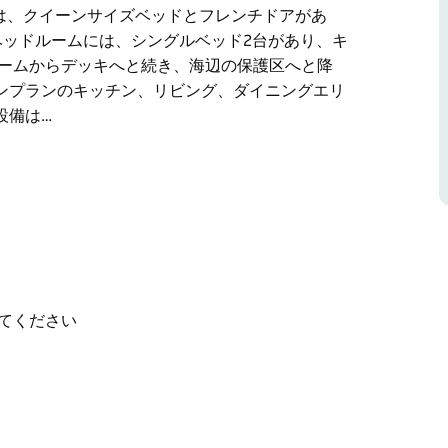
は、クイーンサイズベッドとフレンチドアがあ
ベッドルームには、シングルベッド2台があり、キ
ルームからデッキへと続き、海辺の保護区へと降
ンプランのキッチン、リビング、ダイニングエリ
設備は…
芸術的かつ思慮深く設えられており、ベッドルー
セブンマイルビーチの景色を望むジュリエットバ
は太平洋に面したバルコニーをご利用いただけま
ズベッドとスパバス付きの専用バスルームが備わ
た折りたたみ式ドアがあります。
てください
フレンチドアがあり、広いフロントベランダに通
ッド2台があり、キングサイズベッドとしても使用
と降りていきます。このエリアは、海と岬に面し