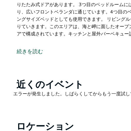
りたたみ式ドアがあります。 3つ目のベッドルームに
り、広いフロントベランダに通じています。4つ目の
ングサイズベッドとしても使用できます。 リビング
りていきます。このエリアは、海と岬に面したオープ
アで構成されています。キッチンと屋外バーベキュー
この物件は、最大8名様までご宿泊いただけるよう、
ム4室とバスルーム3室を備えています。
続きを読む
2階にあるクイーンサイズベッドのベッドルームは、
ルコニーに面しており、隣接するラウンジルームから
す。
Product
近くのイベント
1階にあるマスターベッドルームには、クイーンサイ
List
っています。このマスタールームには、太平洋に面し
Product
エラーが発生しました。しばらくしてからもう一度試し
List
3つ目のベッドルームには、クイーンサイズベッドと
じています。4つ目のベッドルームには、シングルベ
できます。
ロケーション
リビングルームからデッキへと続き、海辺の保護区へ