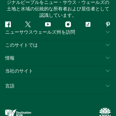
ジナルピープルをニュー・サウス・ウェールズの
土地と水域の伝統的な所有者および居住者として
認識しています。
フ
ツ
ユ
イ
テ
ピ
ニューサウスウェールズ州を訪問
ェ
イ
ー
ン
ィ
ン
イ
ッ
チ
ス
ッ
タ
お問い合わせ
このサイトでは
ス
タ
ュ
タ
ク
レ
免責事項
ブ
ー
ー
グ
ト
ス
目的地
情報
ッ
ブ
ラ
ッ
ト
プライバシー
やるべきこと
ク
ム
ク
旅行情報
当社のサイト
クッキーに関する通知
ニューサウスウェールズ州のロードトリップ
ビジネスを登録する
利用規約
Sydney.com
イベント
言語
NSWでのビジネス
デスティネーション・ニュー・サウス・ウェールズコー
宿泊施設
ニューサウスウェールズ州の教育
ポレート
お得な情報
ビジネスイベントNSW