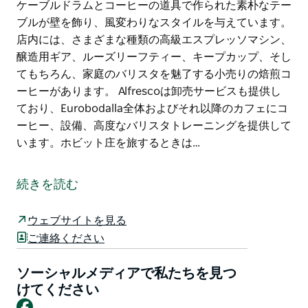
ケーブルドラムとコーヒーの道具で作られた素朴なテー
ブルが壁を飾り、風変わりなスタイルを与えています。
店内には、さまざまな種類の高級エスプレッソマシン、
醸造用ギア、ルーズリーフティー、キープカップ、そし
てもちろん、家庭のバリスタを魅了する小売りの焙煎コ
ーヒーがあります。 Alfrescoは卸売サービスも提供し
ており、Eurobodalla全体およびそれ以降のカフェにコ
ーヒー、設備、高度なバリスタトレーニングを提供して
います。ホビット庄を旅するときは…
Alfresco Roastersは、モルヤのコーヒースペシャリス
トとして高い評価を得ており、受賞歴のある倫理的に調
続きを読む
達されたコーヒーを敷地内で焙煎し、情熱を持って醸造
しています。
ウェブサイトを見る
チャーチストリートの「Hole-In-The-Wall」として知ら
ご連絡ください
れるAlfrescoは、有名な笑顔のサービスと一貫した品質
を備えた、地元のテイクアウトの定番です。もう少し時
ソーシャルメディアで私たちを見つ
間があれば、周囲のインテリアと隣接する中庭は静かな
けてください
Facebook
待ち合わせ場所を提供し、改造されたケーブルドラムと