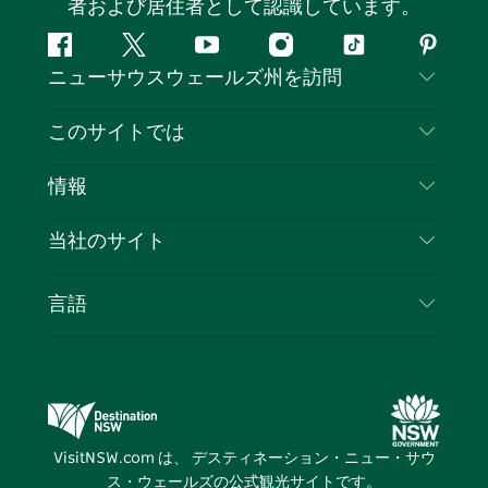
者および居住者として認識しています。
フ
ツ
ユ
イ
テ
ピ
ニューサウスウェールズ州を訪問
ェ
イ
ー
ン
ィ
ン
イ
ッ
チ
ス
ッ
タ
お問い合わせ
このサイトでは
ス
タ
ュ
タ
ク
レ
免責事項
ブ
ー
ー
グ
ト
ス
目的地
情報
ッ
ブ
ラ
ッ
ト
プライバシー
やるべきこと
ク
ム
ク
旅行情報
当社のサイト
クッキーに関する通知
ニューサウスウェールズ州のロードトリップ
ビジネスを登録する
利用規約
Sydney.com
イベント
言語
NSWでのビジネス
デスティネーション・ニュー・サウス・ウェール
宿泊施設
ニューサウスウェールズ州の教育
ズコーポレート
お得な情報
ビジネスイベントNSW
デスティネーション・ニュー・サウス・ウェール
VisitNSW.com は、 デスティネーション・ニュー・サウ
ズメディアセンター
ス・ウェールズの公式観光サイトです。