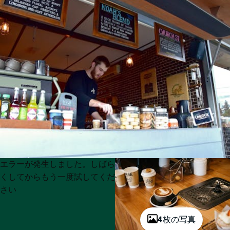
Product
Product
エラーが発生しました。しばら
List
List
くしてからもう一度試してくだ
さい
4枚の写真