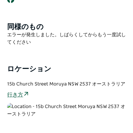
コーヒーの道具で作られた素朴なテーブルが壁を飾り、
風変わりなスタイルを与えています。
店内には、さまざまな種類の高級エスプレッソマシン、
同様のもの
Product
醸造用ギア、ルーズリーフティー、キープカップ、そし
List
Product
エラーが発生しました。しばらくしてからもう一度試し
てもちろん、家庭のバリスタを魅了する小売りの焙煎コ
List
てください
ーヒーがあります。 Alfrescoは卸売サービスも提供し
ており、Eurobodalla全体およびそれ以降のカフェにコ
ーヒー、設備、高度なバリスタトレーニングを提供して
ロケーション
います。ホビット庄を旅するときは、独特の屋外の署名
に注意してください。
15b Church Street Moruya NSW 2537 オーストラリア
行き方