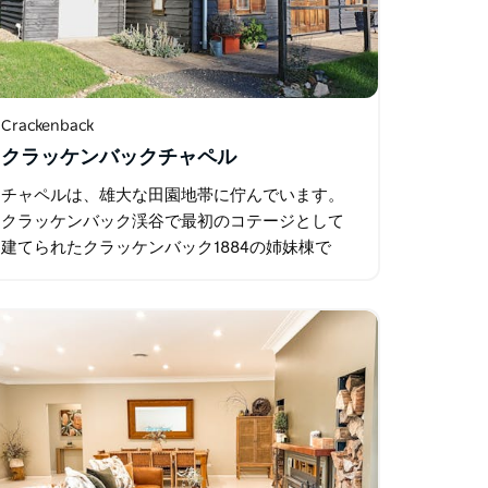
Crackenback
クラッケンバックチャペル
チャペルは、雄大な田園地帯に佇んでいます。
クラッケンバック渓谷で最初のコテージとして
建てられたクラッケンバック1884の姉妹棟で
す。 以来、チャペル、鶏小屋、家族の住居とし
て利用され、今では魔法のような山の隠れ家を
求めるゲストにとって…