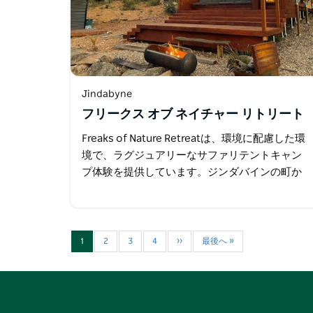
Jindabyne
フリークス オブ ネイチャー リトリート
Freaks of Nature Retreatは、環境に配慮した環
境で、ラグジュアリーなサファリテントキャン
プ体験を提供しています。ジンダバインの町か
ら10分、スノーウィー川沿いの24ヘクタールの
田園地帯に位置しています。…
1
2
3
4
››
最後へ »