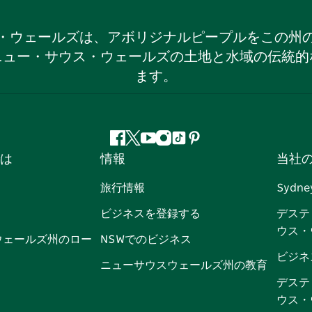
・ウェールズは、アボリジナルピープルをこの州
ニュー・サウス・ウェールズの土地と水域の伝統的
ます。
フ
ツ
ユ
イ
テ
ピ
は
情報
当社
ェ
イ
ー
ン
ィ
ン
イ
ッ
チ
ス
ッ
タ
旅行情報
Sydne
ス
タ
ュ
タ
ク
レ
ビジネスを登録する
デステ
ブ
ー
ー
グ
ト
ス
ウス・
ッ
ブ
ラ
ッ
ト
ウェールズ州のロー
NSWでのビジネス
ク
ム
ク
ビジネ
ニューサウスウェールズ州の教育
デステ
ウス・