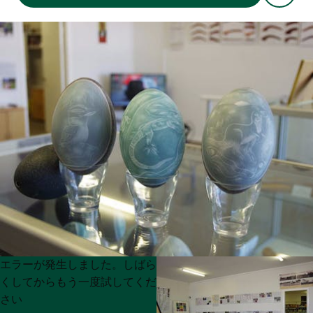
Product
Product
エラーが発生しました。しばら
List
List
くしてからもう一度試してくだ
さい