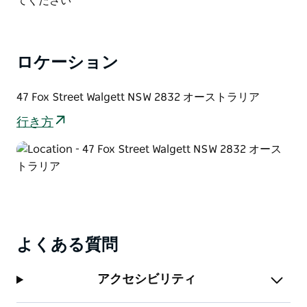
てください
供しています。
展示センターは、ダリワ長老グループに寄贈された、あ
るいは許可を得て保管されている特別な品々を収蔵する
ロケーション
場所でもあります。
47 Fox Street Walgett NSW 2832 オーストラリア
行き方
よくある質問
アクセシビリティ