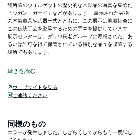
館所蔵のウォルゲットの歴史的な木製品の写真を集めた
「ウガン・ガーイ」などがあります。 展示された実物
の木製道具や武器一式とともに、この展示は地域社会に
この伝統工芸を継承するための手本を提供しています。
展示センターは、ダリワ長老グループに寄贈された、あ
るいは許可を得て保管されている特別な品々を収蔵する
場所でもあります。
ダリワ長老グループは、ウォルゲット地域社会にとって
不可欠な存在です。彼らはダリワ長老グループ展示セン
続きを読む
ターの運営・管理も行い、セルフガイド式のウォーキン
グツアーコースも設計しました。これまでの展示には、
ウェブサイトを見る
「ウォルゲット郊外での生活の思い出」や、故ロイ・バ
ご連絡ください
ーカー氏から寄贈された木製品と、オーストラリア博物
館所蔵のウォルゲットの歴史的な木製品の写真を集めた
「ウガン・ガーイ」などがあります。
同様のもの
Product
展示された実物の木製道具や武器一式とともに、この展
List
Product
エラーが発生しました。しばらくしてからもう一度試し
示は地域社会にこの伝統工芸を継承するための手本を提
List