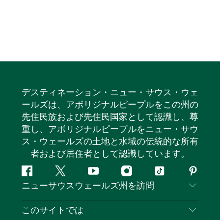
デスティネーション・ニュー・サウス・ウェ
ールズは、アボリジナルピープルをこの州の
先住民族および先住民国家として認識し、尊
重し、アボリジナルピープルをニュー・サウ
ス・ウェールズの土地と水域の伝統的な所有
者および居住者として認識しています。
フ
ツ
ユ
イ
テ
ピ
ニューサウスウェールズ州を訪問
ェ
イ
ー
ン
ィ
ン
イ
ッ
チ
ス
ッ
タ
お問い合わせ
このサイトでは
ス
タ
ュ
タ
ク
レ