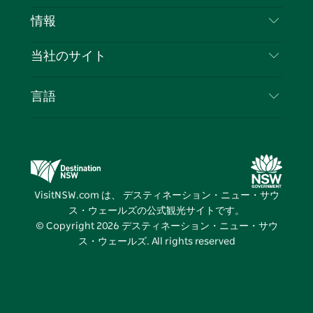
免責事項
ブ
ー
ー
グ
ト
ス
目的地
情報
ッ
ブ
ラ
ッ
ト
プライバシー
やるべきこと
ク
ム
ク
旅行情報
当社のサイト
クッキーに関する通知
ニューサウスウェールズ州のロードトリップ
ビジネスを登録する
利用規約
Sydney.com
イベント
言語
NSWでのビジネス
デスティネーション・ニュー・サウス・ウェール
宿泊施設
ニューサウスウェールズ州の教育
ズコーポレート
お得な情報
ビジネスイベントNSW
デスティネーション・ニュー・サウス・ウェール
VisitNSW.com は、 デスティネーション・ニュー・サウ
ズメディアセンター
ス・ウェールズの公式観光サイトです。
ビビッド・シドニー
© Copyright
2026
デスティネーション・ニュー・サウ
ス・ウェールズ. All rights reserved