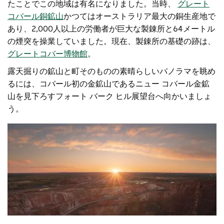
たことでこの地域は有名になりました。当時、
グレート
コバール銅鉱山
かつてはオーストラリア最大の銅生産地で
あり、2,000人以上の労働者が巨大な製錬所と64メートル
の煙突を操業していました。現在、製錬所の基礎の跡は、
グレートコバー博物館
。
露天掘りの鉱山と町そのものの素晴らしいパノラマを眺め
るには、コバール初の金鉱山であるニュー コバール金鉱
山を見下ろすフォート バーク ヒル展望台へ向かいましょ
う。