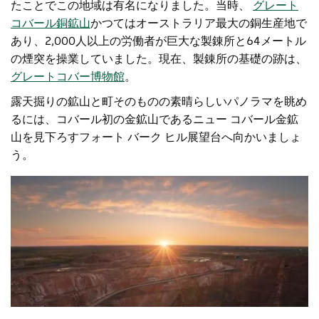
たことでこの地域は有名になりました。当時、
グレート
コバール銅鉱山
かつてはオーストラリア最大の銅生産地で
あり、2,000人以上の労働者が巨大な製錬所と64メートル
の煙突を操業していました。現在、製錬所の基礎の跡は、
グレートコバー博物館
。
露天掘りの鉱山と町そのものの素晴らしいパノラマを眺め
るには、コバール初の金鉱山であるニュー コバール金鉱
山を見下ろすフォート バーク ヒル展望台へ向かいましょ
う。