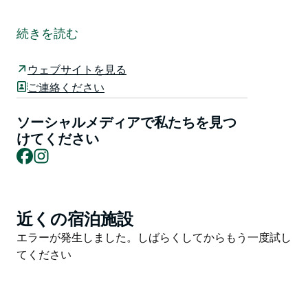
バーク・コミュニティでは毎年、素敵なマーケットナイ
トを開催しています。今年はダーリング・パーク＆ワー
続きを読む
フ地区で開催されます。
イベントでは様々なアクティビティをご用意していま
ウェブサイトを見る
す！サンタクロースとエルフたちが登場し、様々なエン
ご連絡ください
ターテイメントもご用意しています。食べ物や飲み物の
屋台に加え、様々な手作りのお菓子も販売されます。
ソーシャルメディアで私たちを見つ
けてください
クリスマス・イン・ザ・パーク・マーケットにぜひお越
Facebook
Instagram
しください。
近くの宿泊施設
Product
List
Product
エラーが発生しました。しばらくしてからもう一度試し
List
てください