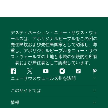
デスティネーション・ニュー・サウス・ウェ
ールズは、アボリジナルピープルをこの州の
先住民族および先住民国家として認識し、尊
重し、アボリジナルピープルをニュー・サウ
ス・ウェールズの土地と水域の伝統的な所有
者および居住者として認識しています。
フ
ツ
ユ
イ
テ
ピ
ニューサウスウェールズ州を訪問
ェ
イ
ー
ン
ィ
ン
イ
ッ
チ
ス
ッ
タ
お問い合わせ
このサイトでは
ス
タ
ュ
タ
ク
レ
免責事項
ブ
ー
ー
グ
ト
ス
目的地
情報
ッ
ブ
ラ
ッ
ト
プライバシー