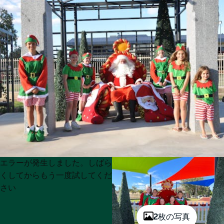
Product
Product
エラーが発生しました。しばら
List
List
くしてからもう一度試してくだ
さい
2枚の写真