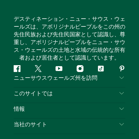
デスティネーション・ニュー・サウス・ウェ
ールズは、アボリジナルピープルをこの州の
先住民族および先住民国家として認識し、尊
重し、アボリジナルピープルをニュー・サウ
ス・ウェールズの土地と水域の伝統的な所有
者および居住者として認識しています。
フ
ツ
ユ
イ
テ
ピ
ニューサウスウェールズ州を訪問
ェ
イ
ー
ン
ィ
ン
イ
ッ
チ
ス
ッ
タ
お問い合わせ
このサイトでは
ス
タ
ュ
タ
ク
レ
免責事項
ブ
ー
ー
グ
ト
ス
目的地
情報
ッ
ブ
ラ
ッ
ト
プライバシー
やるべきこと
ク
ム
ク
旅行情報
当社のサイト
クッキーに関する通知
ニューサウスウェールズ州のロードトリップ
ビジネスを登録する
利用規約
Sydney.com