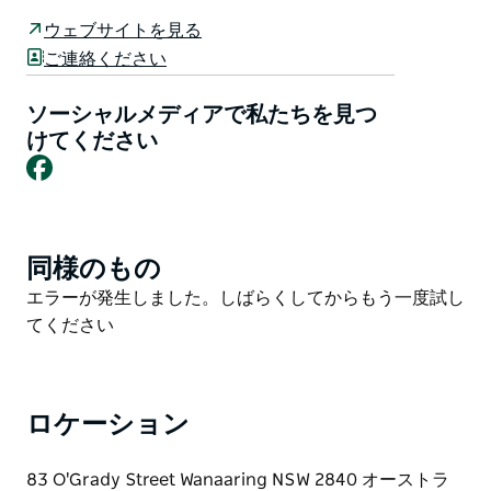
は、シングル ルーム 5 室とダブルルーム 1 室があり、
ウェブサイトを見る
すべてエアコンが完備され、リネンもすべて用意されて
ご連絡ください
います。十分な広さ (21 x 3 メートル) のパティオはす
べてコンクリートで覆われ、断熱屋根パネルで覆われて
ソーシャルメディアで私たちを見つ
います。宿泊客用の共用キッチンには食器やカトラリー
けてください
Facebook
がすべて揃っています。
キャラバン パークには、電源付きサイトが 8 つと電源
なしサイトが複数あり、最大のキャラバンから小さなテ
ントやスワッグで旅行する人まで、十分なスペースがあ
同様のもの
Product
ります。
List
Product
エラーが発生しました。しばらくしてからもう一度試し
List
てください
ロケーション
83 O'Grady Street Wanaaring NSW 2840 オーストラ