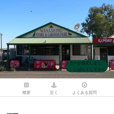
Product
Product
エラーが発生しまし
List
List
た。しばらくしてから
もう一度試してくださ
い
概要
近く
よくある質問