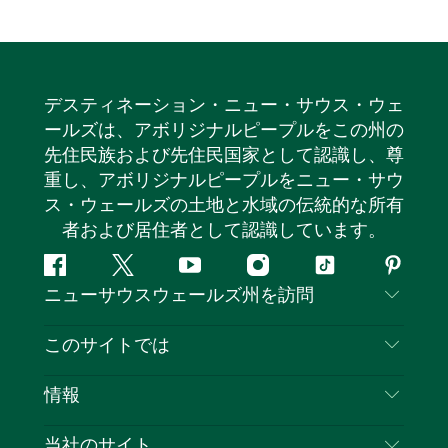
デスティネーション・ニュー・サウス・ウェ
ールズは、アボリジナルピープルをこの州の
先住民族および先住民国家として認識し、尊
重し、アボリジナルピープルをニュー・サウ
ス・ウェールズの土地と水域の伝統的な所有
者および居住者として認識しています。
フ
ツ
ユ
イ
テ
ピ
ニューサウスウェールズ州を訪問
ェ
イ
ー
ン
ィ
ン
イ
ッ
チ
ス
ッ
タ
お問い合わせ
このサイトでは
ス
タ
ュ
タ
ク
レ
免責事項
ブ
ー
ー
グ
ト
ス
目的地
情報
ッ
ブ
ラ
ッ
ト
プライバシー
やるべきこと
ク
ム
ク
旅行情報
当社のサイト
クッキーに関する通知