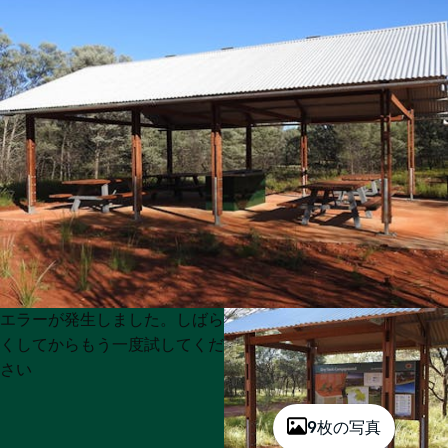
Product
Product
エラーが発生しました。しばら
List
List
くしてからもう一度試してくだ
さい
9枚の写真