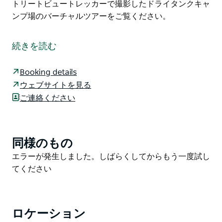
トリートビュートレッカーで撮影したドライタンクキャ
ンプ場のバーチャルツアーをご覧ください。
ニューサウスウェールズ州のアウトバック、ガンダブッ
カ国立公園のドライタンクキャンプ場でキャンプを楽し
続きを読む
みましょう。テント、キャラバン、キャンピングトレー
ラーでキャンプをするのに最適な場所です。
Booking details
ドライタンクキャンプ場は、公園内を散策するのに最適
ウェブサイトを見る
な拠点です。近くのリトルマウンテンまで続くムルガの
ご連絡ください
森を抜けるウォーキングはお見逃しなく。山頂からは、
ガンダブッカ山脈の素晴らしい景色を一望できます。
Googleストリートビュートレッカーで撮影したドライ
同様のもの
Product
タンクキャンプ場のバーチャルツアーをご覧ください。
List
Product
エラーが発生しました。しばらくしてからもう一度試し
List
てください
ロケーション