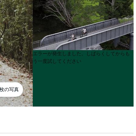
Product
Product
エラーが発生しました。しばらくしてからも
List
List
う一度試してください
0枚の写真