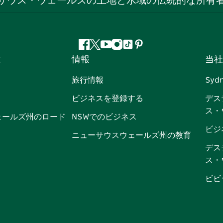
サウス・ウェールズの土地と水域の伝統的な所有
フ
ツ
ユ
イ
テ
ピ
は
情報
当社
ェ
イ
ー
ン
ィ
ン
イ
ッ
チ
ス
ッ
タ
旅行情報
Syd
ス
タ
ュ
タ
ク
レ
ビジネスを登録する
デス
ブ
ー
ー
グ
ト
ス
ス・
ッ
ブ
ラ
ッ
ト
ェールズ州のロード
NSWでのビジネス
ク
ム
ク
ビジ
ニューサウスウェールズ州の教育
デス
ス・
ビビ