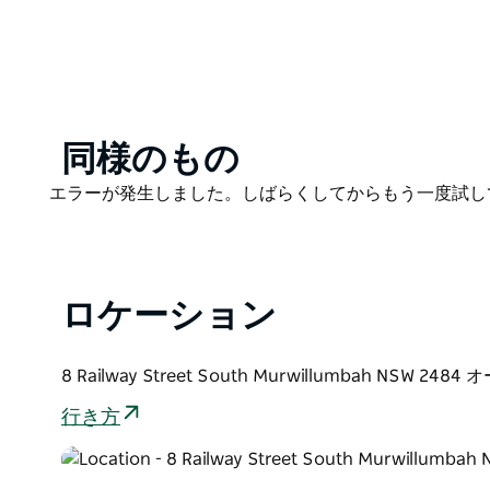
からスタートできます。
Valley E-Bikesは、極上の乗り心地を誇るファ
り、何年も自転車に乗っていない方でも、レイルトレ
な電動アシスト自転車なら、坂道も砂利道も楽々。「
のサイクリング体験が待っています。
Product
同様のもの
トレイルヘッドから直接出発し、片道24km（往復4
List
を、自分のペースで探索しましょう。緑豊かな熱帯雨
Product
エラーが発生しました。しばらくしてからもう一度試し
グバー・レンジ・トンネルなど、見どころ満載。途中
List
います。
快適性、安定性、そして安心感を追求した自転車で、
ロケーション
からお選びいただけます。ご家族連れ、カップル、グ
Valley E-Bikesは、太陽光発電を誇りとし、全
8 Railway Street South Murwillumbah NSW 24
います。
ゴールドコースト空港からわずか30分、バイロンベイから40
行き方
ーウィルンバとノーザンリバーズ地域で最高の体験の
人生は短いのですから、退屈な自転車に乗るのはもっ