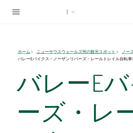
Toggle
navigation
ホーム
ニューサウスウェールズ州の観光スポット
ノー
バレーEバイクス – ノーザンリバーズ・レールトレイル自転
バレーEバ
ーズ・レ