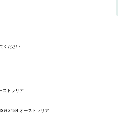
ットタイヤの電動アシスト自転車を専門に取り扱ってお
イルを気軽に楽しめます。パワフルで操作も簡単
こんなの無理だ」と思っていた方も、きっと最高
8km）のノーザン・リバーズ・レイルトレイル
林、農地、歴史的な橋、そして象徴的なバーリン
てください
にはカフェやパブ、休憩スポットも豊富に揃って
4時間レンタルまたは1日レンタルの柔軟なプラン
ループ、そして初めての方も大歓迎です。
車両がソーラー充電式で、持続可能な観光に力を入れて
84 オーストラリア
分の場所に位置するValley E-Bikesは、マ
一つです。
たいない！