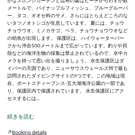
かなスポンジガーデンと昆布の森はビーチからわずか数
メートルで、パイナップルフィッシュ、ブルーグルーパ
ー、タコ、オオセ科のサメ、さらにはとらえどころのな
いタツノオトシゴが生息しています。 夏には、チョウ
チョウウオ、ミノカサゴ、ベラ、チョウチョウウオなど
の幼魚が出現します。 保護区は、ハイウォーターパー
クから沖合500メートルまで広がっています。釣りや貝
殻などの海洋生物の採集は禁止されているので、水中カ
メラを持って思い出を撮りましょう。 水生保護区はダ
イバーの天国であり、ニューサウスウェールズ州で最も
訪問されたダイビングサイトの1つです。この地域は現
在、ポートスティーブンス-五大湖海洋公園の一部であ
り、保護区内で保護されています。 水生保護区にアク
セスするには…
フライポイントはネルソンベイとリトルビーチの間にあ
り、湾の壮大な景色を眺めることができます。
続きを読む
フライポイントは保護された水生保護区で、州で最高の
ショアダイビングとシュノーケリングを提供していま
Booking details