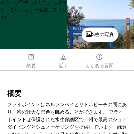
Product
Product
エラーが発生しました。しばら
List
List
くしてからもう一度試してくだ
さい
5枚の写真
概要
近く
よくある質問
概要
フライポイントはネルソンベイとリトルビーチの間にあ
り、湾の壮大な景色を眺めることができます。 フライ
ポイントは保護された水生保護区で、州で最高のショア
ダイビングとシュノーケリングを提供しています。緑豊