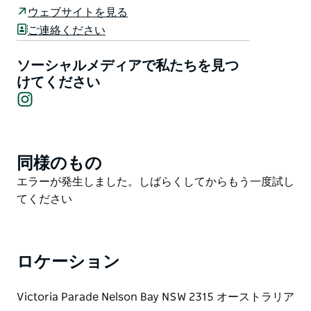
す。緑豊かなスポンジガーデンと昆布の森はビーチから
ウェブサイトを見る
わずか数メートルで、パイナップルフィッシュ、ブルー
ご連絡ください
グルーパー、タコ、オオセ科のサメ、さらにはとらえど
ころのないタツノオトシゴが生息しています。
ソーシャルメディアで私たちを見つ
けてください
夏には、チョウチョウウオ、ミノカサゴ、ベラ、チョウ
Instagram
チョウウオなどの幼魚が出現します。
保護区は、ハイウォーターパークから沖合500メートル
まで広がっています。釣りや貝殻などの海洋生物の採集
同様のもの
Product
は禁止されているので、水中カメラを持って思い出を撮
List
りましょう。
Product
エラーが発生しました。しばらくしてからもう一度試し
List
てください
水生保護区はダイバーの天国であり、ニューサウスウェ
ールズ州で最も訪問されたダイビングサイトの1つで
す。この地域は現在、ポートスティーブンス-五大湖海
洋公園の一部であり、保護区内で保護されています。
ロケーション
水生保護区にアクセスするには、ビクトリアパレードに
Victoria Parade Nelson Bay NSW 2315 オーストラリア
沿ってニールキャロルパークまで移動し、円形劇場の向