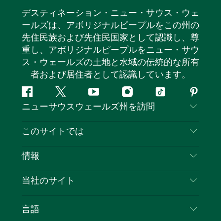
デスティネーション・ニュー・サウス・ウェ
ールズは、アボリジナルピープルをこの州の
先住民族および先住民国家として認識し、尊
重し、アボリジナルピープルをニュー・サウ
ス・ウェールズの土地と水域の伝統的な所有
者および居住者として認識しています。
フ
ツ
ユ
イ
テ
ピ
ニューサウスウェールズ州を訪問
ェ
イ
ー
ン
ィ
ン
イ
ッ
チ
ス
ッ
タ
お問い合わせ
このサイトでは
ス
タ
ュ
タ
ク
レ
免責事項
ブ
ー
ー
グ
ト
ス
目的地
情報
ッ
ブ
ラ
ッ
ト
プライバシー
やるべきこと
ク
ム
ク
旅行情報
当社のサイト
クッキーに関する通知
ニューサウスウェールズ州のロードトリップ
ビジネスを登録する
利用規約
Sydney.com
イベント
言語
NSWでのビジネス
デスティネーション・ニュー・サウス・ウェール