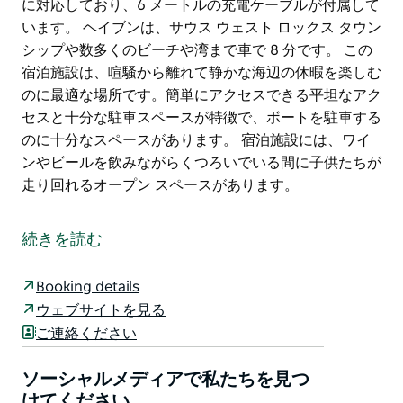
に対応しており、6 メートルの充電ケーブルが付属して
います。 ヘイブンは、サウス ウェスト ロックス タウン
シップや数多くのビーチや湾まで車で 8 分です。 この
宿泊施設は、喧騒から離れて静かな海辺の休暇を楽しむ
のに最適な場所です。簡単にアクセスできる平坦なアク
セスと十分な駐車スペースが特徴で、ボートを駐車する
のに十分なスペースがあります。 宿泊施設には、ワイ
ンやビールを飲みながらくつろいでいる間に子供たちが
走り回れるオープン スペースがあります。
ヘイブン アット アラコーンは、特別に建てられた別荘
です。ハット ヘッド国立公園の端に位置し、アラコー
続きを読む
ン国立公園と歴史あるトライアル ベイ刑務所のすぐ近
くにあります。
Booking details
ゲストは毎日、EV 充電器を無料でご利用いただけま
ウェブサイトを見る
す。
ご連絡ください
EV 充電器 - レベル 2 はカーポートにあります。オキュ
ソーシャルメディアで私たちを見つ
ラー充電ステーションはすべての EV に対応しており、
けてください