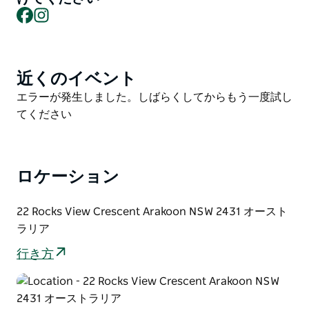
6 メートルの充電ケーブルが付属しています。
Facebook
Instagram
ヘイブンは、サウス ウェスト ロックス タウンシップや
数多くのビーチや湾まで車で 8 分です。
この宿泊施設は、喧騒から離れて静かな海辺の休暇を楽
近くのイベント
Product
しむのに最適な場所です。簡単にアクセスできる平坦な
List
Product
エラーが発生しました。しばらくしてからもう一度試し
アクセスと十分な駐車スペースが特徴で、ボートを駐車
List
てください
するのに十分なスペースがあります。
宿泊施設には、ワインやビールを飲みながらくつろいで
いる間に子供たちが走り回れるオープン スペースがあ
ロケーション
ります。
22 Rocks View Crescent Arakoon NSW 2431 オースト
ラリア
行き方