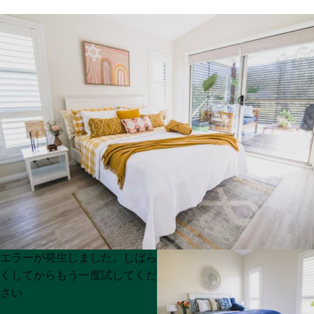
Product
Product
エラーが発生しました。しばら
List
List
くしてからもう一度試してくだ
さい