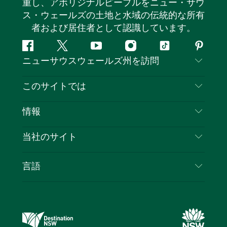
重し、アボリジナルピープルをニュー・サウ
ス・ウェールズの土地と水域の伝統的な所有
者および居住者として認識しています。
フ
ツ
ユ
イ
テ
ピ
ニューサウスウェールズ州を訪問
ェ
イ
ー
ン
ィ
ン
イ
ッ
チ
ス
ッ
タ
お問い合わせ
このサイトでは
ス
タ
ュ
タ
ク
レ
免責事項
ブ
ー
ー
グ
ト
ス
目的地
情報
ッ
ブ
ラ
ッ
ト
プライバシー
やるべきこと
ク
ム
ク
旅行情報
当社のサイト
クッキーに関する通知
ニューサウスウェールズ州のロードトリップ
ビジネスを登録する
利用規約
Sydney.com
イベント
言語
NSWでのビジネス
デスティネーション・ニュー・サウス・ウェール
宿泊施設
ニューサウスウェールズ州の教育
ズコーポレート
お得な情報
ビジネスイベントNSW
デスティネーション・ニュー・サウス・ウェール