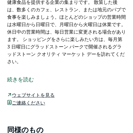
健康食品を提供する企業の集まりです。 散策した後
は、数多くのカフェ、レストラン、または地元のパブで
食事を楽しみましょう。ほとんどのショップの営業時間
は水曜日から日曜日で、月曜日から火曜日は休業です。
休日中の営業時間は、毎日営業に変更される場合があり
ます。 ショッピングをさらに楽しみたい方は、毎月第
3 日曜日にグラッドストーン パークで開催されるグラ
ッドストーン クオリティ マーケット デーを訪れてくだ
さい。
グラッドストーンは、マクリーにいる間は必ず訪れるべ
き場所です。趣のあるこの村には、地元のアートギャラ
続きを読む
リー、百貨店、職人の手による掘り出し物、地元と海外
からのブティック ショッピングが楽しめる、美しく保
ウェブサイトを見る
存された 19 棟の建物があります。
ご連絡ください
マクリー川の岸に沿って広がるこの村は、ショッピング
を楽しい体験にしてくれる、リラックスできる美しい村
です。ハブは、丁寧に作られた手作りの製品、ギフト、
同様のもの
Product
コーヒー、健康的な健康食品を提供する企業の集まりで