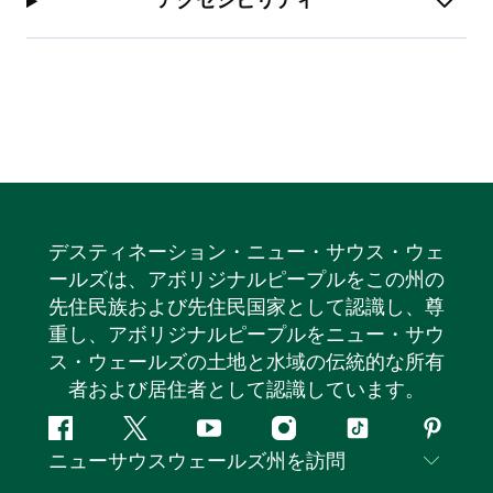
アクセシビリティ
デスティネーション・ニュー・サウス・ウェ
ールズは、アボリジナルピープルをこの州の
先住民族および先住民国家として認識し、尊
重し、アボリジナルピープルをニュー・サウ
ス・ウェールズの土地と水域の伝統的な所有
者および居住者として認識しています。
フ
ツ
ユ
イ
テ
ピ
ニューサウスウェールズ州を訪問
ェ
イ
ー
ン
ィ
ン