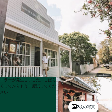
Product
Product
エラーが発生しました。しばら
List
List
くしてからもう一度試してくだ
さい
2枚の写真