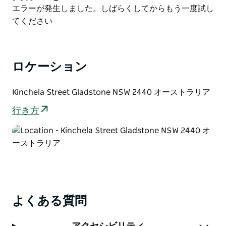
List
Product
エラーが発生しました。しばらくしてからもう一度試し
す。
List
てください
散策した後は、数多くのカフェ、レストラン、または地
元のパブで食事を楽しみましょう。ほとんどのショップ
の営業時間は水曜日から日曜日で、月曜日から火曜日は
ロケーション
休業です。休日中の営業時間は、毎日営業に変更される
場合があります。
Kinchela Street Gladstone NSW 2440 オーストラリア
ショッピングをさらに楽しみたい方は、毎月第 3 日曜
日にグラッドストーン パークで開催されるグラッドス
行き方
トーン クオリティ マーケット デーを訪れてください。
よくある質問