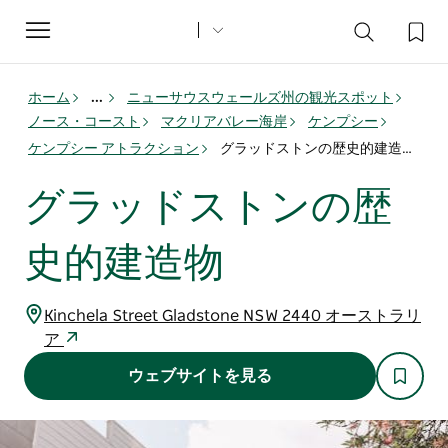
Toggle
navigation
ホーム
...
ニューサウスウェールズ州の観光スポット
ノース・コースト
マクリアバレー海岸
ケンプシー
ケンプシー アトラクション
グラッドストンの歴史的建造物
グラッドストンの歴
史的建造物
Kinchela Street Gladstone NSW 2440 オーストラリ
ア
ウェブサイトを見る