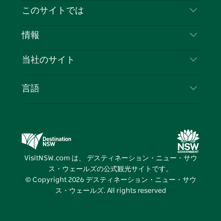
イ
ッ
チ
ス
ッ
タ
お問い合わせ
このサイトでは
ス
タ
ュ
タ
ク
レ
免責事項
ブ
ー
ー
グ
ト
ス
目的地
情報
ッ
ブ
ラ
ッ
ト
プライバシー
やるべきこと
ク
ム
ク
旅行情報
当社のサイト
クッキーに関する通知
ニューサウスウェールズ州のロードトリップ
ビジネスを登録する
利用規約
Sydney.com
イベント
言語
NSWでのビジネス
デスティネーション・ニュー・サウス・ウェール
宿泊施設
ニューサウスウェールズ州の教育
ズコーポレート
お得な情報
ビジネスイベントNSW
デスティネーション・ニュー・サウス・ウェール
VisitNSW.com は、 デスティネーション・ニュー・サウ
ズメディアセンター
ス・ウェールズの公式観光サイトです。
ビビッド・シドニー
© Copyright
2026
デスティネーション・ニュー・サウ
ス・ウェールズ. All rights reserved