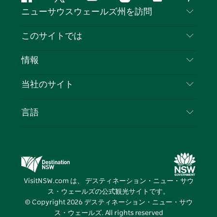
フ
ツ
ユ
イ
テ
ピ
ニューサウスウェールズ州を訪問
ェ
イ
ー
ン
ィ
ン
イ
ッ
チ
ス
ッ
タ
お問い合わせ
このサイトでは
ス
タ
ュ
タ
ク
レ
免責事項
ブ
ー
ー
グ
ト
ス
目的地
情報
ッ
ブ
ラ
ッ
ト
プライバシー
やるべきこと
ク
ム
ク
旅行情報
当社のサイト
クッキーに関する通知
ニューサウスウェールズ州のロードトリップ
ビジネスを登録する
利用規約
Sydney.com
イベント
言語
NSWでのビジネス
デスティネーション・ニュー・サウス・ウェール
宿泊施設
ニューサウスウェールズ州の教育
ズコーポレート
お得な情報
ビジネスイベントNSW
デスティネーション・ニュー・サウス・ウェール
VisitNSW.com は、 デスティネーション・ニュー・サウ
ズメディアセンター
ス・ウェールズの公式観光サイトです。
ビビッド・シドニー
© Copyright
2026
デスティネーション・ニュー・サウ
ス・ウェールズ. All rights reserved