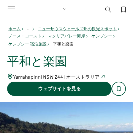
Toggle
navigation
ホーム
...
ニューサウスウェールズ州の観光スポット
ノース・コースト
マクリアバレー海岸
ケンプシー
ケンプシー 宿泊施設
平和と楽園
平和と楽園
Yarrahapinni NSW 2441 オーストラリア
ウェブサイトを見る