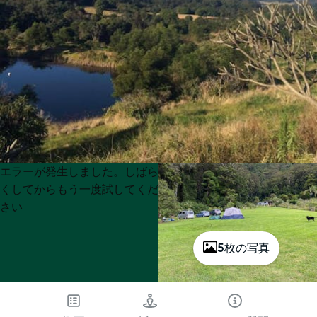
Product
Product
エラーが発生しました。しばら
List
List
くしてからもう一度試してくだ
さい
5枚の写真