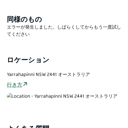
近くには美しい川やビーチ、ヤリアビニ国立公園があり
ます。または、私たちの動物と平和と静けさを楽しんで
同様のもの
Product
ください。
List
Product
エラーが発生しました。しばらくしてからもう一度試し
List
てください
ロケーション
Yarrahapinni NSW 2441 オーストラリア
行き方