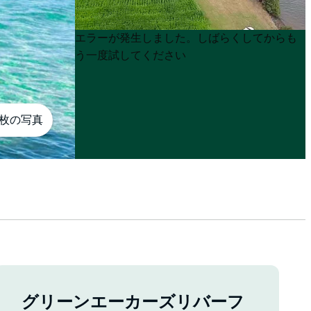
Product
Product
エラーが発生しました。しばらくしてからも
List
List
う一度試してください
5枚の写真
グリーンエーカーズリバーフ