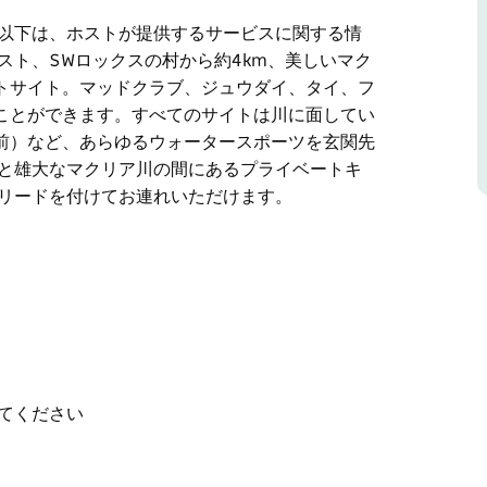
す。以下は、ホストが提供するサービスに関する情
スト、SWロックスの村から約4km、美しいマク
トサイト。マッドクラブ、ジュウダイ、タイ、フ
ことができます。すべてのサイトは川に面してい
前）など、あらゆるウォータースポーツを玄関先
畑と雄大なマクリア川の間にあるプライベートキ
にリードを付けてお連れいただけます。
す。以下は、ホストが提供するサービスに関する情
ロックスの村から約4km、美しいマクリア川沿
。マッドクラブ、ジュウダイ、タイ、フラットヘ
きます。すべてのサイトは川に面しています。カ
、あらゆるウォータースポーツを玄関先からお楽
てください
るプライベートキャンプです。
てお連れいただけます。