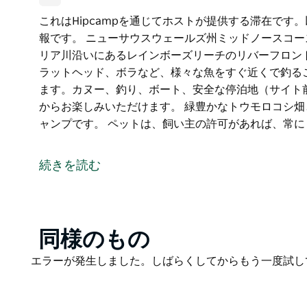
これはHipcampを通じてホストが提供する滞在で
報です。 ニューサウスウェールズ州ミッドノースコー
リア川沿いにあるレインボーズリーチのリバーフロン
ラットヘッド、ボラなど、様々な魚をすぐ近くで釣る
ます。カヌー、釣り、ボート、安全な停泊地（サイト
からお楽しみいただけます。 緑豊かなトウモロコシ
ャンプです。 ペットは、飼い主の許可があれば、常
これはHipcampを通じてホストが提供する滞在で
報です。
続きを読む
ニューサウスウェールズ州ミッドノースコースト、SW
いにあるレインボーズリーチのリバーフロントサイト
ッド、ボラなど、様々な魚をすぐ近くで釣ることがで
ヌー、釣り、ボート、安全な停泊地（サイト前）など
Product
同様のもの
しみいただけます。
List
Product
エラーが発生しました。しばらくしてからもう一度試し
緑豊かなトウモロコシ畑と雄大なマクリア川の間にあ
List
ペットは、飼い主の許可があれば、常にリードを付け