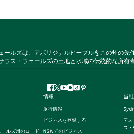
ェールズは、アボリジナルピープルをこの州の先
サウス・ウェールズの土地と水域の伝統的な所有
フ
ツ
ユ
イ
テ
ピ
は
情報
当社
ェ
イ
ー
ン
ィ
ン
イ
ッ
チ
ス
ッ
タ
旅行情報
Syd
ス
タ
ュ
タ
ク
レ
ビジネスを登録する
デス
ブ
ー
ー
グ
ト
ス
ス・
ッ
ブ
ラ
ッ
ト
ェールズ州のロード
NSWでのビジネス