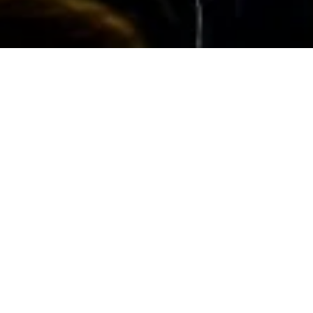
ホーム
...
ニューサウスウェールズ州の観光スポット
ノース・コースト
リズモアとその周辺
リズモアのイベント
保存
シェア
リズモアとその周辺の村々では、地域のフェステ
ィバルやファーマーズマーケットから、ライブミ
ュージック、展示会、スポーツイベントまで、一
年を通して様々なイベントが開催されます。芸術
文化、グルメ体験、季節のイベントなど、どんな
旅を計画していても、このノーザンリバーズ地方
では常に何かが起こっています。