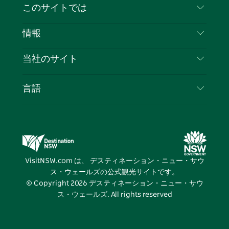
お問い合わせ
このサイトでは
ス
タ
ュ
タ
ク
レ
免責事項
ブ
ー
ー
グ
ト
ス
目的地
情報
ッ
ブ
ラ
ッ
ト
プライバシー
やるべきこと
ク
ム
ク
旅行情報
当社のサイト
クッキーに関する通知
ニューサウスウェールズ州のロードトリップ
ビジネスを登録する
利用規約
Sydney.com
イベント
言語
NSWでのビジネス
デスティネーション・ニュー・サウス・ウェール
宿泊施設
ニューサウスウェールズ州の教育
ズコーポレート
お得な情報
ビジネスイベントNSW
デスティネーション・ニュー・サウス・ウェール
VisitNSW.com は、 デスティネーション・ニュー・サウ
ズメディアセンター
ス・ウェールズの公式観光サイトです。
ビビッド・シドニー
© Copyright
2026
デスティネーション・ニュー・サウ
ス・ウェールズ. All rights reserved