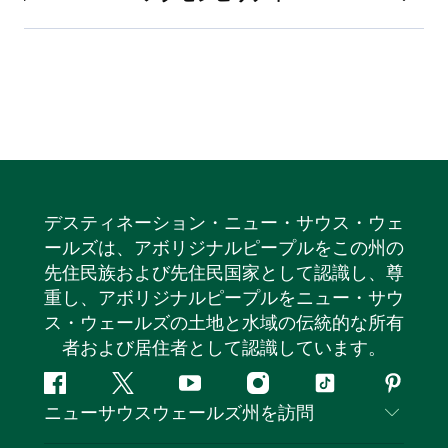
デスティネーション・ニュー・サウス・ウェ
ールズは、アボリジナルピープルをこの州の
先住民族および先住民国家として認識し、尊
重し、アボリジナルピープルをニュー・サウ
ス・ウェールズの土地と水域の伝統的な所有
者および居住者として認識しています。
フ
ツ
ユ
イ
テ
ピ
ニューサウスウェールズ州を訪問
ェ
イ
ー
ン
ィ
ン
イ
ッ
チ
ス
ッ
タ