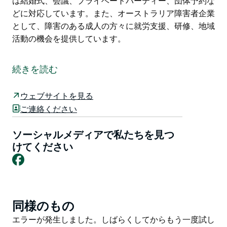
は結婚式、会議、プライベートパーティー、団体予約な
どに対応しています。また、オーストラリア障害者企業
として、障害のある成人の方々に就労支援、研修、地域
活動の機会を提供しています。
ニューサウスウェールズ州カジノから西へわずか5キロ
の場所に位置するウィンダラ・コミュニティーズは、リ
続きを読む
ッチモンド・バレーの田園地帯に佇む、風光明媚なイベ
ント会場です。手入れの行き届いた芝生と緑豊かな在来
ウェブサイトを見る
植物に囲まれたこの多目的施設は、日帰りのお客様、団
ご連絡ください
体ツアー、特別なイベントなど、あらゆるニーズにお応
えする静かな空間を提供します。
ソーシャルメディアで私たちを見つ
お客様は、ティーガーデンでモーニングティーを楽しみ
けてください
Facebook
ながらリラックスしたり、周辺の庭園を散策したり、人
気の屋外生垣迷路に挑戦したりできます。イベント会場
として、ウィンダラは結婚式、会議、プライベートパー
ティー、団体予約などに対応しています。また、オース
同様のもの
Product
トラリア障害者企業として、障害のある成人の方々に就
List
Product
エラーが発生しました。しばらくしてからもう一度試し
労支援、研修、地域活動の機会を提供しています。