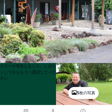
Product
Product
エラーが発生しました。しばら
List
List
くしてからもう一度試してくだ
さい
5枚の写真