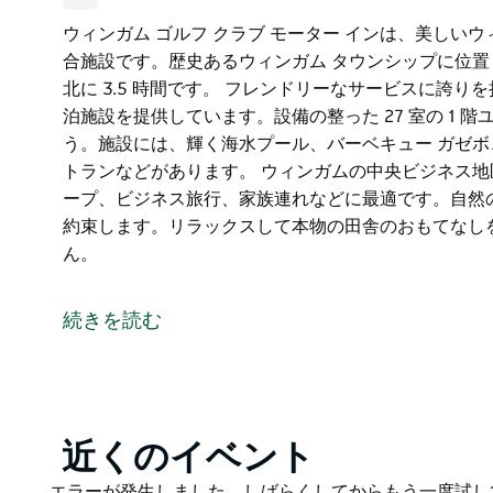
ウィンガム ゴルフ クラブ モーター インは、美しい
合施設です。歴史あるウィンガム タウンシップに位置し
北に 3.5 時間です。 フレンドリーなサービスに誇
泊施設を提供しています。設備の整った 27 室の 1
う。施設には、輝く海水プール、バーベキュー ガゼボ
トランなどがあります。 ウィンガムの中央ビジネス地区
ープ、ビジネス旅行、家族連れなどに最適です。自然
約束します。リラックスして本物の田舎のおもてなしを
ん。
ウィンガム ゴルフ クラブ モーター インは、美しい
合施設です。歴史あるウィンガム タウンシップに位置し
続きを読む
北に 3.5 時間です。
フレンドリーなサービスに誇りを持ち、ウィンガムと
ます。設備の整った 27 室の 1 階ユニットは、ど
水プール、バーベキュー ガゼボ、目の前のゴルフ コ
Product
近くのイベント
す。
List
Product
エラーが発生しました。しばらくしてからもう一度試し