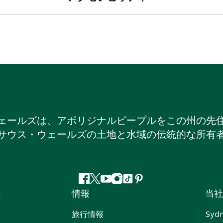
ェールズは、アボリジナルピープルをこの州の先
サウス・ウェールズの土地と水域の伝統的な所有
フ
ツ
ユ
イ
テ
ピ
は
情報
当社
ェ
イ
ー
ン
ィ
ン
イ
ッ
チ
ス
ッ
タ
旅行情報
Syd
ス
タ
ュ
タ
ク
レ