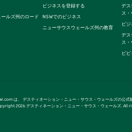
ビジネスを登録する
デス
ブ
ー
ー
グ
ト
ス
ス・
ッ
ブ
ラ
ッ
ト
ェールズ州のロード
NSWでのビジネス
ク
ム
ク
ビジ
ニューサウスウェールズ州の教育
デス
ス・
ビビ
tNSW.com は、 デスティネーション・ニュー・サウス・ウェールズの公
pyright
2026
デスティネーション・ニュー・サウス・ウェールズ. All rights