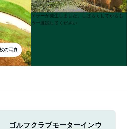
Product
Product
エラーが発生しました。しばらくしてからも
List
List
う一度試してください
0枚の写真
ゴルフクラブモーターインウ