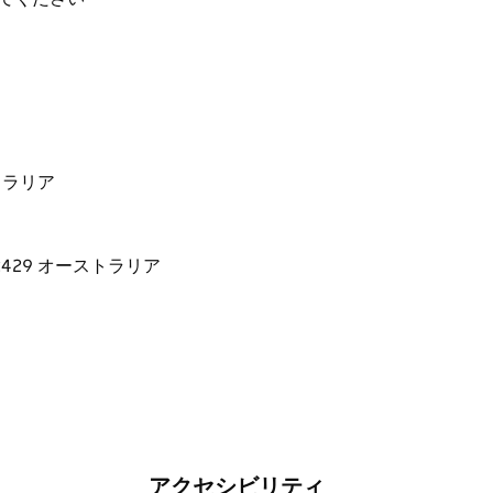
す。
どに最適です。自然の茂みに囲まれた静かな環境
田舎のおもてなしをお楽しみください。1 泊で
ーストラリア
アクセシビリティ