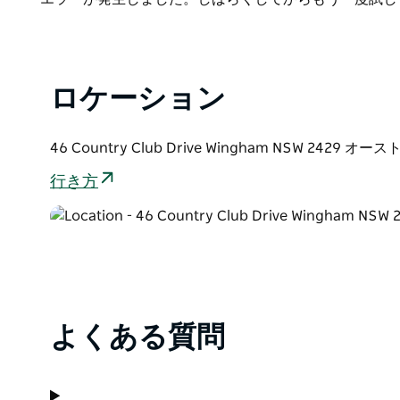
ウィンガムの中央ビジネス地区まで車でわずか 2 分で
List
結婚式、バス グループ、ビジネス旅行、家族連れな
は、完璧な休暇をお約束します。リラックスして本物の
は十分ではありません。
ロケーション
46 Country Club Drive Wingham NSW 2429 オ
行き方
よくある質問